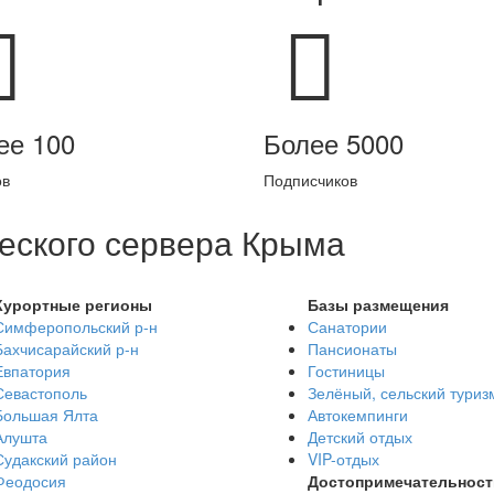
ее 100
Более 5000
ов
Подписчиков
еского сервера Крыма
Курортные регионы
Базы размещения
Симферопольский р-н
Санатории
Бахчисарайский р-н
Пансионаты
Евпатория
Гостиницы
Севастополь
Зелёный, сельский туриз
Большая Ялта
Автокемпинги
Алушта
Детский отдых
Судакский район
VIP-отдых
Феодосия
Достопримечательност