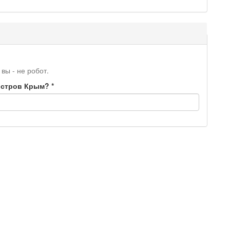
 вы - не робот.
уостров Крым?
*