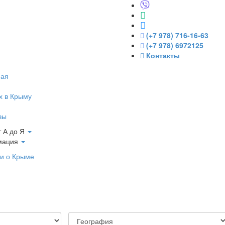
(+7 978) 716-16-63
(+7 978) 6972125
Контакты
ная
х в Крыму
вы
 А до Я
мация
и о Крыме