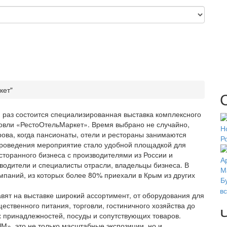
кет"
й раз состоится специализированная выставка комплексного
говли «РестоОтельМаркет». Время выбрано не случайно,
трова, когда пансионаты, отели и рестораны занимаются
проведения мероприятие стало удобной площадкой для
сторанного бизнеса с производителями из России и
водители и специалисты отрасли, владельцы бизнеса. В
омпаний, из которых более 80% приехали в Крым из других
в
вят на выставке широкий ассортимент, от оборудования для
ственного питания, торговли, гостиничного хозяйства до
х принадлежностей, посуды и сопутствующих товаров.
», это не только масштабные экспозиции, но и