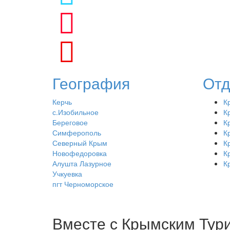
География
Отд
Керчь
К
с.Изобильное
К
Береговое
К
Симферополь
К
Северный Крым
К
Новофедоровка
К
Алушта Лазурное
К
Учкуевка
пгт Черноморское
Вместе с
Крымским Тур