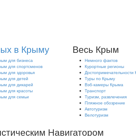
ых в Крыму
Весь Крым
рым для бизнеса
Немного фактов
рым для спортсменов
Курортные регионы
рым для здоровья
Достопримечательности
рым для детей
Туры по Крыму
рым для дикарей
Вэб-камеры Крыма
рым для красоты
Транспорт
рым для семьи
Туризм, развлечения
Пляжное обозрение
Автотуризм
Велотуризм
истическим Навигатором