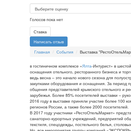
Голосов пока нет
Ставка
Написать отзыв
Главная
События
Выставка "РестоОтельМар
в гостиничном комплексе «
Ялта
-Интурист» в шесто
оснащения отельного, ресторанного бизнеса и тор
ведь весна – это начало нового сезона для полуос
закупками оборудования и оснащения. За период 
общения представителей крымского отельного и ре
зарубежья. Более 85% посетителей выставки – руко
2016 году в выставке приняли участие более 100 к
регионов России, а также более 2000 посетителей.
В 2017 году участники «РестоОтельМаркет» предста
санаторно-курортных учреждений, предприятий обще
текстиля, спецодежды, постельного белья, столовы
Но, все мероприятия группы компаний «ЭКСПОКРЫМ