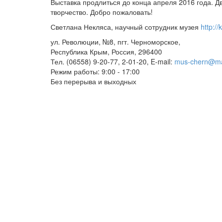
Выставка продлиться до конца апреля 2016 года. Д
Выставка
Выставка
творчество. Добро пожаловать!
СВЕРКАЮЩИЙ
СВЕРКАЮЩИЙ
Светлана Некляса, научный сотрудник музея
http:/
МИР
МИР
ул. Революции, №8, пгт. Черноморское,
в
в
Республика Крым, Россия, 296400
музее
музее
Тел. (06558) 9-20-77, 2-01-20, E-mail:
mus-chern@mai
п.
п.
Режим работы: 9:00 - 17:00
Без перерыва и выходных
Черноморское
Черноморское