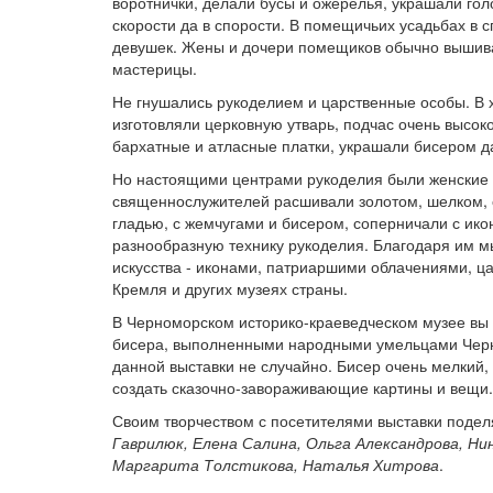
воротнички, делали бусы и ожерелья, украшали го
скорости да в спорости. В помещичьих усадьбах в
девушек. Жены и дочери помещиков обычно вышива
мастерицы.
Не гнушались рукоделием и царственные особы. В 
изготовляли церковную утварь, подчас очень высок
бархатные и атласные платки, украшали бисером д
Но настоящими центрами рукоделия были женские м
священнослужителей расшивали золотом, шелком, 
гладью, с жемчугами и бисером, соперничали с ик
разнообразную технику рукоделия. Благодаря им 
искусства - иконами, патриаршими облачениями, ц
Кремля и других музеях страны.
В Черноморском историко-краеведческом музее вы 
бисера, выполненными народными умельцами Черн
данной выставки не случайно. Бисер очень мелкий,
создать сказочно-завораживающие картины и вещи.
Своим творчеством с посетителями выставки поде
Гаврилюк, Елена Салина, Ольга Александрова, Нин
Маргарита Толстикова, Наталья Хитрова
.