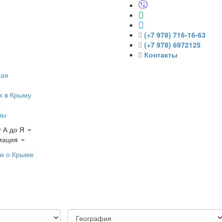
(+7 978) 716-16-63
(+7 978) 6972125
Контакты
ная
х в Крыму
вы
 А до Я
мация
и о Крыме