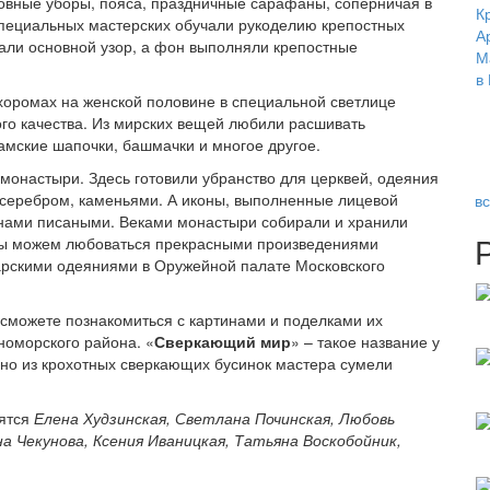
ловные уборы, пояса, праздничные сарафаны, соперничая в
 специальных мастерских обучали рукоделию крепостных
ли основной узор, а фон выполняли крепостные
хоромах на женской половине в специальной светлице
ого качества. Из мирских вещей любили расшивать
амские шапочки, башмачки и многое другое.
онастыри. Здесь готовили убранство для церквей, одеяния
серебром, каменьями. А иконы, выполненные лицевой
в
онами писаными. Веками монастыри собирали и хранили
мы можем любоваться прекрасными произведениями
арскими одеяниями в Оружейной палате Московского
сможете познакомиться с картинами и поделками их
оморского района. «
Сверкающий мир
» – такое название у
 но из крохотных сверкающих бусинок мастера сумели
лятся
Елена Худзинская, Светлана Починская, Любовь
а Чекунова, Ксения Иваницкая, Татьяна Воскобойник,