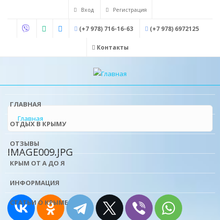
Перейти
Вход
Регистрация
к
(+7 978) 716-16-63
(+7 978) 6972125
основному
содержанию
Контакты
ГЛАВНАЯ
Главная
ОТДЫХ В КРЫМУ
ОТЗЫВЫ
IMAGE009.JPG
КРЫМ ОТ А ДО Я
ИНФОРМАЦИЯ
СТАТЬИ О КРЫМЕ