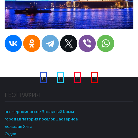
ГЕОГРАФИЯ
пгт Черноморское Западный Крым
город Евпатория поселок Заозерное
Большая Ялта
Судак