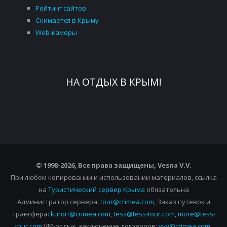
Рейтинг сайтов
Снимается в Крыму
Web-камеры
НА ОТДЫХ В КРЫМ!
© 1998-2026, Все права защищены, Vesna
V.V.
При любом копировании и использовании материалов, ссылка
на
Туристический сервер Крыма
обязательна
Администратор сервера:
tour@crimea.com
, Заказ путевок и
трансфера:
kurort@crimea.com
,
tess@tess-tour.com
,
more@tess-
tour.com
VIP-отдых, заключение договоров:
vvv@crimea.com
,