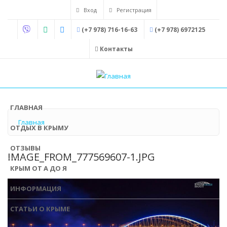
Перейти
Вход
Регистрация
к
(+7 978) 716-16-63
(+7 978) 6972125
основному
содержанию
Контакты
ГЛАВНАЯ
Главная
ОТДЫХ В КРЫМУ
ОТЗЫВЫ
IMAGE_FROM_777569607-1.JPG
КРЫМ ОТ А ДО Я
ИНФОРМАЦИЯ
СТАТЬИ О КРЫМЕ