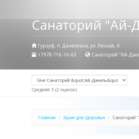
Санаторий "Ай-
Гурзуф, п. Даниловка, ул. Лесная, 4
+7978 716-16-63
Санаторий "Ай-Дан
Средняя:
5
(
2
оценок)
Главная
Крым для здоровья
Санаторий "