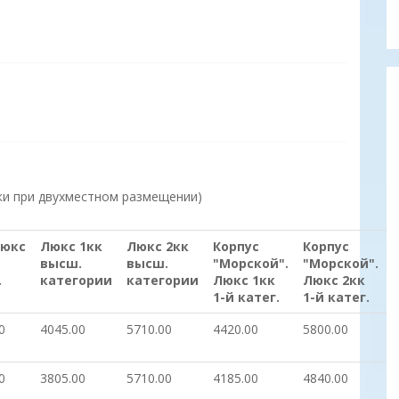
ки при двухместном размещении)
люкс
Люкс 1кк
Люкс 2кк
Корпус
Корпус
высш.
высш.
"Морской".
"Морской".
.
категории
категории
Люкс 1кк
Люкс 2кк
1-й катег.
1-й катег.
0
4045.00
5710.00
4420.00
5800.00
0
3805.00
5710.00
4185.00
4840.00