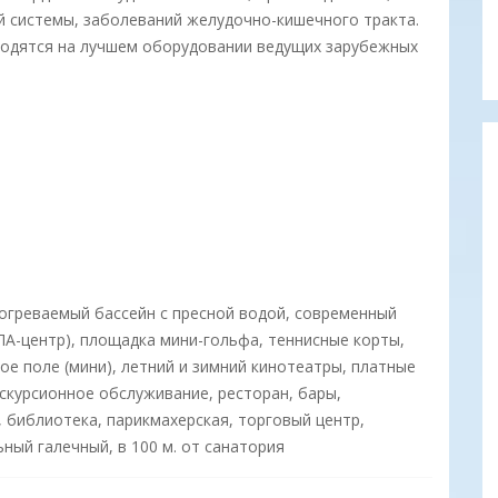
й системы, заболеваний желудочно-кишечного тракта.
водятся на лучшем оборудовании ведущих зарубежных
греваемый бассейн с пресной водой, современный
А-центр), площадка мини-гольфа, теннисные корты,
е поле (мини), летний и зимний кинотеатры, платные
кскурсионное обслуживание, ресторан, бары,
 библиотека, парикмахерская, торговый центр,
ный галечный, в 100 м. от санатория