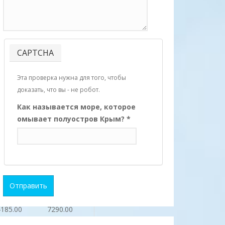
4710.00
8145.00
5235.00
8940.00
CAPTCHA
5855.00
9955.00
Эта проверка нужна для того, чтобы
доказать, что вы - не робот.
5355.00
9100.00
Как называется море, которое
омывает полуостров Крым?
*
4780.00
8780.00
4090.00
7130.00
3710.00
6225.00
Отправить
4185.00
7290.00