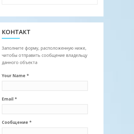
КОНТАКТ
Заполните форму, расположенную ниже,
читобы отправить сообщение владельцу
данного объекта
Your Name
*
Корпус
Крпус
"Морской".
"Морской".
Люкс 2кк с
Пентхаус
Email
*
сауной
2кк
4185.00
7290.00
Сообщение
*
4090.00
7290.00