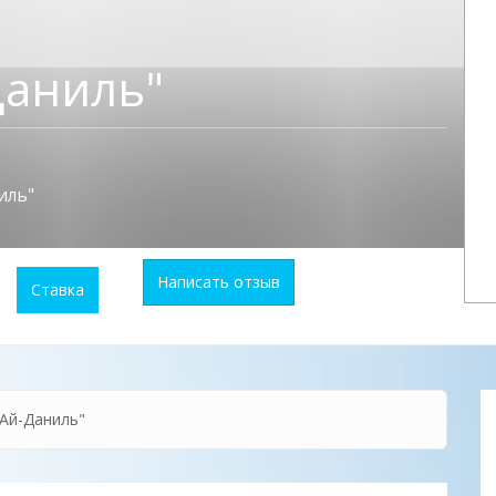
Даниль"
иль"
Написать отзыв
Ставка
Ай-Даниль"