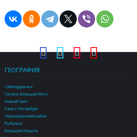
ГЕОГРАФИЯ
с.Междуречье
Гаспра. Большая Ялта
Новый Свет
Санкт-Петербург
Черноморский район
Рыбачье
Большая Алушта