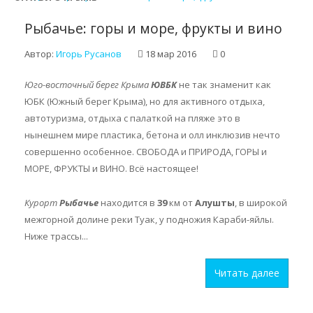
Рыбачье: горы и море, фрукты и вино
Автор:
Игорь Русанов
18 мар 2016
0
Юго-восточный берег Крыма
ЮВБК
не так знаменит как
ЮБК (Южный берег Крыма), но для активного отдыха,
автотуризма, отдыха с палаткой на пляже это в
нынешнем мире пластика, бетона и олл инклюзив нечто
совершенно особенное. СВОБОДА и ПРИРОДА, ГОРЫ и
МОРЕ, ФРУКТЫ и ВИНО. Всё настоящее!
Курорт
Рыбачье
находится в
39
км от
Алушты
, в широкой
межгорной долине реки Туак, у подножия Караби-яйлы.
Ниже трассы...
Читать далее