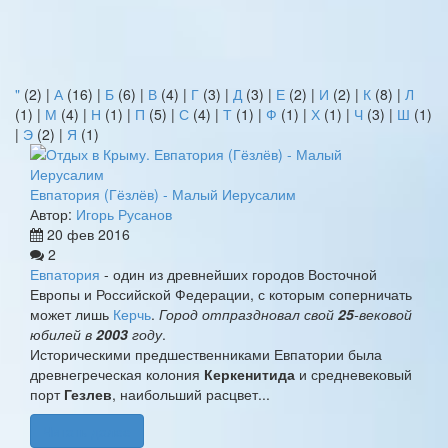
"
(2)
|
А
(16)
|
Б
(6)
|
В
(4)
|
Г
(3)
|
Д
(3)
|
Е
(2)
|
И
(2)
|
К
(8)
|
Л
(1)
|
М
(4)
|
Н
(1)
|
П
(5)
|
С
(4)
|
Т
(1)
|
Ф
(1)
|
Х
(1)
|
Ч
(3)
|
Ш
(1)
|
Э
(2)
|
Я
(1)
Евпатория (Гёзлёв) - Малый Иерусалим
Автор:
Игорь Русанов
20 фев 2016
2
Евпатория
- один из древнейших городов Восточной
Европы и Российской Федерации, с которым соперничать
может лишь
Керчь
.
Город отпраздновал свой
25
-вековой
юбилей в
2003
году
.
Историческими предшественниками Евпатории была
древнегреческая колония
Керкенитида
и средневековый
порт
Гезлев
, наибольший расцвет...
Читать далее