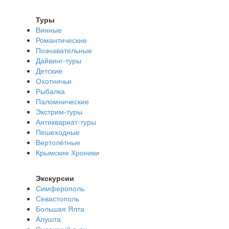
Туры
Винные
Романтические
Познавательные
Дайвинг-туры
Детские
Охотничьи
Рыбалка
Паломнические
Экстрим-туры
Антиквариат-туры
Пешеходные
Вертолётные
Крымские Хроники
Экскурсии
Симферополь
Севастополь
Большая Ялта
Алушта
Судакский р-он