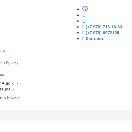
(+7 978) 716-16-63
(+7 978) 6972125
Контакты
ная
х в Крыму
вы
 А до Я
мация
и о Крыме