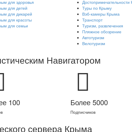
рым для здоровья
Достопримечательности
рым для детей
Туры по Крыму
рым для дикарей
Вэб-камеры Крыма
рым для красоты
Транспорт
рым для семьи
Туризм, развлечения
Пляжное обозрение
Автотуризм
Велотуризм
истическим Навигатором
ее 100
Более 5000
ов
Подписчиков
еского сервера Крыма