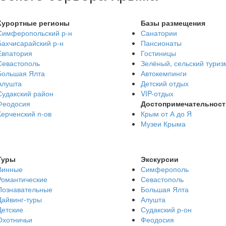
Курортные регионы
Базы размещения
Симферопольский р-н
Санатории
Бахчисарайский р-н
Пансионаты
Евпатория
Гостиницы
Севастополь
Зелёный, сельский туриз
Большая Ялта
Автокемпинги
Алушта
Детский отдых
Судакский район
VIP-отдых
Феодосия
Достопримечательност
Керченский п-ов
Крым от А до Я
Музеи Крыма
Туры
Экскурсии
Винные
Симферополь
Романтические
Севастополь
Познавательные
Большая Ялта
Дайвинг-туры
Алушта
Детские
Судакский р-он
Охотничьи
Феодосия