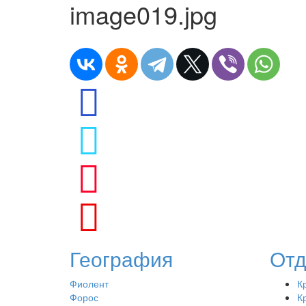
image019.jpg
География
Отд
Фиолент
К
Форос
К