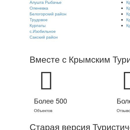
Алушта Рыбачье
К
Оленевка
К
Белогорский район
К
Трудовое
К
Курпаты
К
с.Изобильное
Сакский район
Вместе с
Крымским Тур
Более 500
Бол
Объектов
Отзыв
Старая версия Туристич