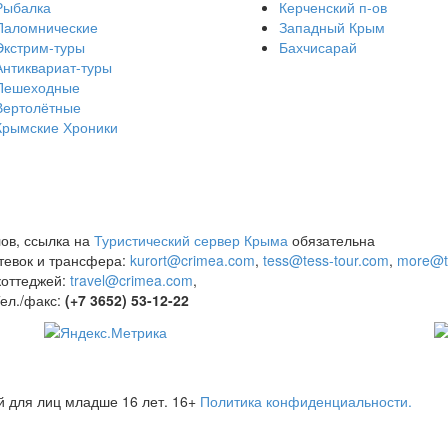
Рыбалка
Керченский п-ов
Паломнические
Западный Крым
Экстрим-туры
Бахчисарай
Антиквариат-туры
Пешеходные
Вертолётные
Крымские Хроники
ов, ссылка на
Туристический сервер Крыма
обязательна
утевок и трансфера:
kurort@crimea.com
,
tess@tess-tour.com
,
more@t
коттеджей:
travel@crimea.com
,
ел./факс:
(+7 3652) 53-12-22
й для лиц младше 16 лет.
16+
Политика конфиденциальности.