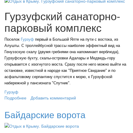
Гурзуфский санаторно-
парковый комплекс
Поселок
Гурзуф
первый в Большой Ялте на пути с востока, из
Алушты. С троллейбусной трассы наиболее эффектный вид на
Генуэзскую скалу (двумя гребнями она напоминает верблюда),
Гурзуфскую бухту, скалы-островки Адалары и Медведь-гору
открывается с изогнутого моста. Сразу после него можно выйти на
остановке, известной в народе как "Приятное Свидание" и по
асфальтовому серпантину спустится к морю, к Гурзуфской
набережной у пансионата "Спутник".
Гурзуф
Подробнее
о Гурзуфский санаторно-парковый комплекс
Добавить комментарий
Байдарские ворота