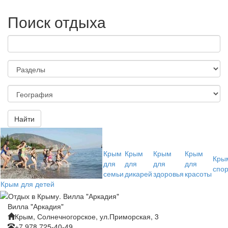
Поиск отдыха
Найти
Крым
Крым
Крым
Крым
Кры
для
для
для
для
спо
семьи
дикарей
здоровья
красоты
Крым для детей
Вилла "Аркадия"
Крым, Солнечногорское, ул.Приморская, 3
+7 978 725-40-49