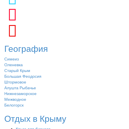
География
Симеиз
Оленевка
Старый Крым
Большая Феодосия
Штормовое
Алушта Рыбачье
Нижнезаморское
Межводное
Белогорск
Отдых в Крыму
Крым для бизнеса