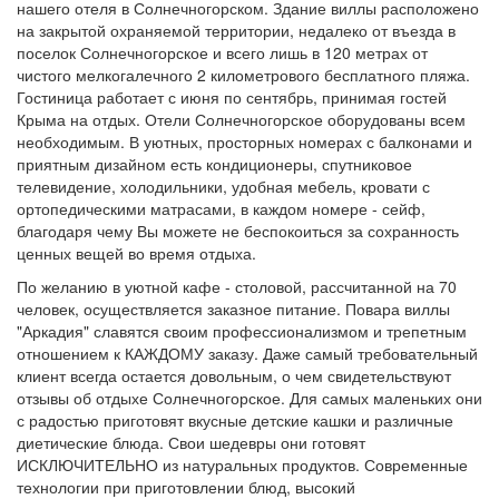
нашего отеля в Солнечногорском. Здание виллы расположено
на закрытой охраняемой территории, недалеко от въезда в
поселок Солнечногорское и всего лишь в 120 метрах от
чистого мелкогалечного 2 километрового бесплатного пляжа.
Гостиница работает с июня по сентябрь, принимая гостей
Крыма на отдых. Отели Солнечногорское оборудованы всем
необходимым. В уютных, просторных номерах с балконами и
приятным дизайном есть кондиционеры, спутниковое
телевидение, холодильники, удобная мебель, кровати с
ортопедическими матрасами, в каждом номере - сейф,
благодаря чему Вы можете не беспокоиться за сохранность
ценных вещей во время отдыха.
По желанию в уютной кафе - столовой, рассчитанной на 70
человек, осуществляется заказное питание. Повара виллы
"Аркадия" славятся своим профессионализмом и трепетным
отношением к КАЖДОМУ заказу. Даже самый требовательный
клиент всегда остается довольным, о чем свидетельствуют
отзывы об отдыхе Солнечногорское. Для самых маленьких они
с радостью приготовят вкусные детские кашки и различные
диетические блюда. Свои шедевры они готовят
ИСКЛЮЧИТЕЛЬНО из натуральных продуктов. Современные
технологии при приготовлении блюд, высокий