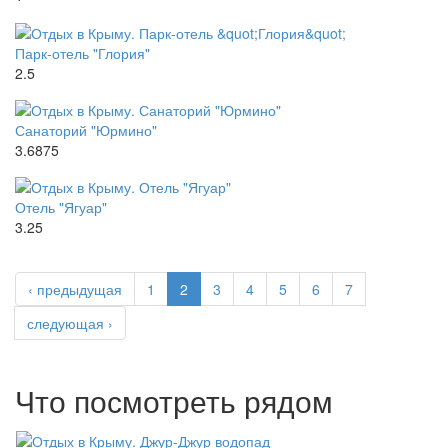
Парк-отель "Глория"
2.5
Санаторий "Юрмино"
3.6875
Отель "Ягуар"
3.25
‹ предыдущая
1
2
3
4
5
6
7
следующая ›
Что посмотреть рядом