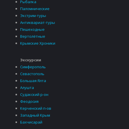
Рыбалка
Паломнические
Экстрим-туры
Антиквариат-туры
Пешеходные
Вертолётные
Крымские Хроники
Экскурсии
Симферополь
Севастополь
Большая Ялта
Алушта
Судакский р-он
Феодосия
Керченский п-ов
Западный Крым
Бахчисарай