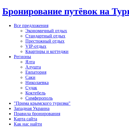
Бронирование путёвок на Тур
Все предложения
Экономичный отдых
Стандартный отдых
Престижный отдых
VIP-отдых
Квартиры и коттеджи
Регионы
Ялта
Алушта
Евпатория
Саки
Николаевка
Судак
Коктебель
Симферополь
"Прима крымского туризма"
Западная Украина
Правила бронирования
Карта сайта
Как нас найти