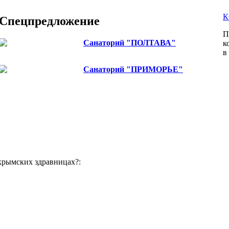
К
Спецпредложение
П
Санаторий "ПОЛТАВА"
к
Цены снижены до 10%
в
Санаторий "ПРИМОРЬЕ"
снижение цен на проживание для частных лиц
одноместное размещение!
крымских здравницах?: