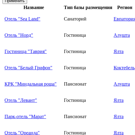
Название
Тип базы размещения
Регион
Отель "Sea Land"
Санаторий
Евпатори
Отель "Норд"
Гостиница
Алушта
Гостиница "Таврия"
Гостиница
Ялта
Отель "Белый Грифон"
Гостиница
Коктебель
КРК "Миндальная роща"
Пансионат
Алушта
Отель "Левант"
Гостиница
Ялта
Парк-отель "Марат"
Пансионат
Ялта
Отель "Ореанда"
Гостиница
Ялта