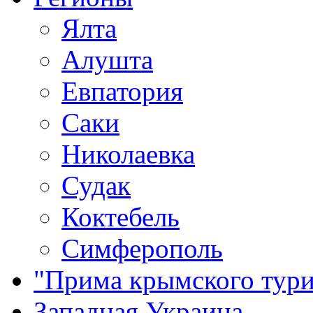
Ялта
Алушта
Евпатория
Саки
Николаевка
Судак
Коктебель
Симферополь
"Прима крымского тури
Западная Украина