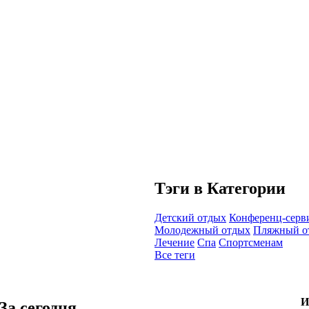
Тэги в Категории
Детский отдых
Конференц-серв
Молодежный отдых
Пляжный о
Лечение
Спа
Спортсменам
Все теги
И
За сегодня