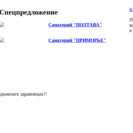
К
Спецпредложение
П
Санаторий "ПОЛТАВА"
к
Цены снижены до 10%
в
Санаторий "ПРИМОРЬЕ"
снижение цен на проживание для частных лиц
одноместное размещение!
крымских здравницах?: