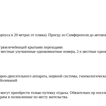
орпуса в 20 метрах от пляжа). Проезд: из Симферополя до автов
огрязелечебницей крытыми переходами
-х местные улучшенные однокомнатные номера, 2-х местные од
но-двигательного аппарата, нервной системы, гинекологически
аболеваний
лет могут приобрести только путевку отдыха. Обязательно пр по
рача в поликлинике по месту жительства.