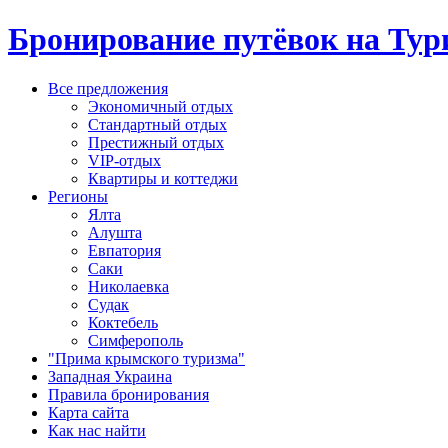
Бронирование путёвок на Тур
Все предложения
Экономичный отдых
Стандартный отдых
Престижный отдых
VIP-отдых
Квартиры и коттеджи
Регионы
Ялта
Алушта
Евпатория
Саки
Николаевка
Судак
Коктебель
Симферополь
"Прима крымского туризма"
Западная Украина
Правила бронирования
Карта сайта
Как нас найти