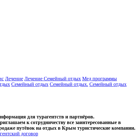
ис
Лечение
Лечение Семейный отдых
Мед программы
тдых
Семейный отдых
Семейный отдых.
Семейный отдых
нформация для турагентств и партнёров.
риглашаем к сотрудничеству все заинтересованные в
родаже путёвок на отдых в Крым туристические компании.
гентский договор