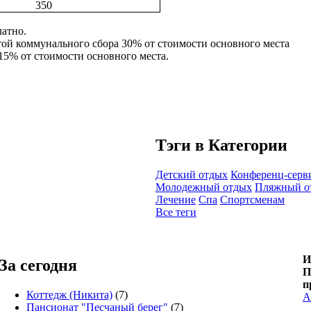
350
латно.
атой коммунального сбора 30% от стоимости основного места
15% от стоимости основного места.
Тэги в Категории
Детский отдых
Конференц-серв
Молодежный отдых
Пляжный о
Лечение
Спа
Спортсменам
Все теги
И
За сегодня
П
п
Коттедж (Никита)
(7)
А
Пансионат "Песчаный берег"
(7)