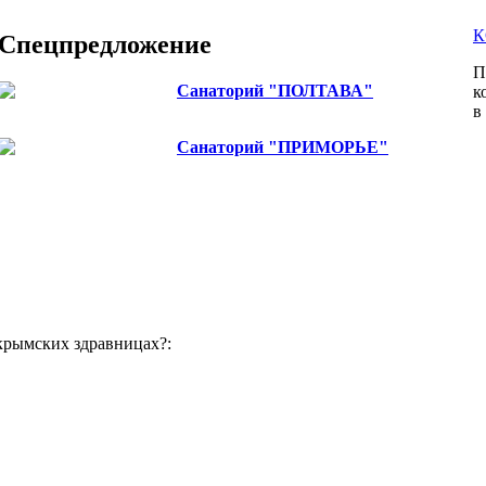
К
Спецпредложение
П
Санаторий "ПОЛТАВА"
к
Цены снижены до 10%
в
Санаторий "ПРИМОРЬЕ"
снижение цен на проживание для частных лиц
одноместное размещение!
крымских здравницах?: