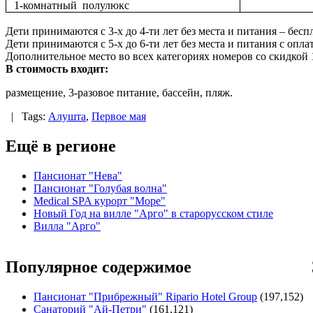
1-комнатный полулюкс
Дети принимаются с 3-х до 4-ти лет без места и питания – бесп
Дети принимаются с 5-х до 6-ти лет без места и питания с опл
Дополнительное место во всех категориях номеров со скидкой 
В стоимость входит:
размещение, 3-разовое питание, бассейн, пляж.
|
Tags:
Алушта
,
Первое мая
Ещё в регионе
Пансионат "Нева"
Пансионат "Голубая волна"
Medical SPA курорт "Море"
Новый Год на вилле "Арго" в старорусском стиле
Вилла "Арго"
Популярное содержимое
Пансионат "Прибрежный" Ripario Hotel Group
(197,152)
Санаторий "Ай-Петри"
(161,121)