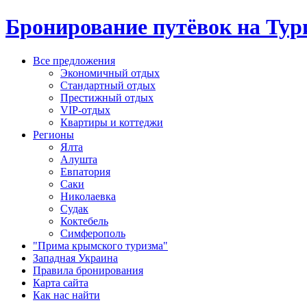
Бронирование путёвок на Тур
Все предложения
Экономичный отдых
Стандартный отдых
Престижный отдых
VIP-отдых
Квартиры и коттеджи
Регионы
Ялта
Алушта
Евпатория
Саки
Николаевка
Судак
Коктебель
Симферополь
"Прима крымского туризма"
Западная Украина
Правила бронирования
Карта сайта
Как нас найти