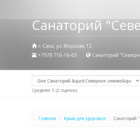
Санаторий "Сев
г. Саки, ул. Морская, 12
+7978 716-16-63
Санаторий "Северн
Средняя:
5
(
2
оценок)
Главная
Крым для здоровья
Санаторий "