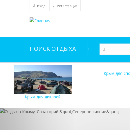
Перейти
Вход
Регистрация
к
основному
содержанию
ПОИСК ОТДЫХА
Крым для сп
Крым для дикарей