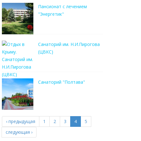
Пансионат с лечением
"Энергетик"
Санаторий им. Н.И.Пирогова
(ЦВКС)
Санаторий "Полтава"
‹ предыдущая
1
2
3
4
5
следующая ›