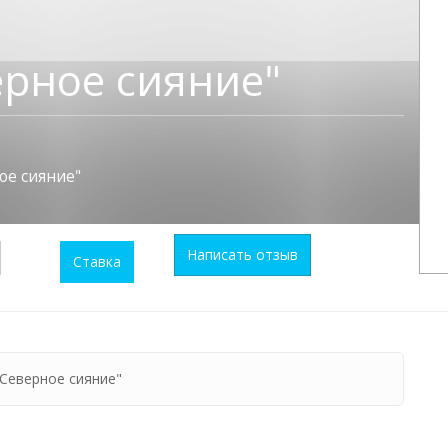
ерное сияние"
ое сияние"
Написать отзыв
Ставка
Северное сияние"