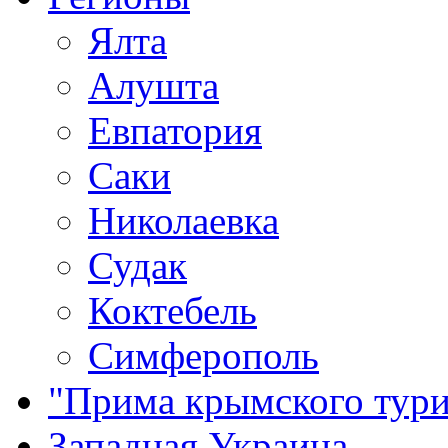
Ялта
Алушта
Евпатория
Саки
Николаевка
Судак
Коктебель
Симферополь
"Прима крымского тури
Западная Украина