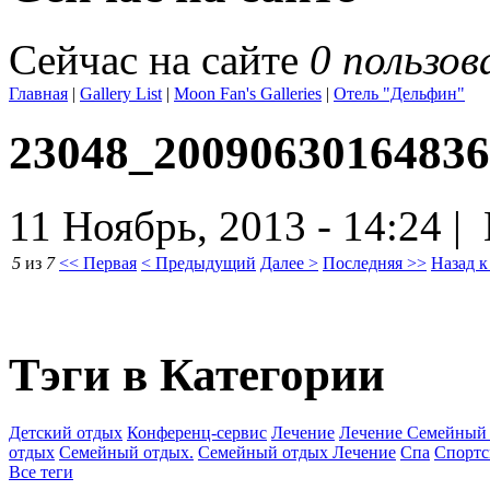
Сейчас на сайте
0 пользов
Главная
|
Gallery List
|
Moon Fan's Galleries
|
Отель "Дельфин"
23048_20090630164836
11 Ноябрь, 2013 - 14:24 |
5
из
7
<< Первая
< Предыдущий
Далее >
Последняя >>
Назад к
Тэги в Категории
Детский отдых
Конференц-сервис
Лечение
Лечение Семейный
отдых
Семейный отдых.
Семейный отдых Лечение
Спа
Спортс
Все теги