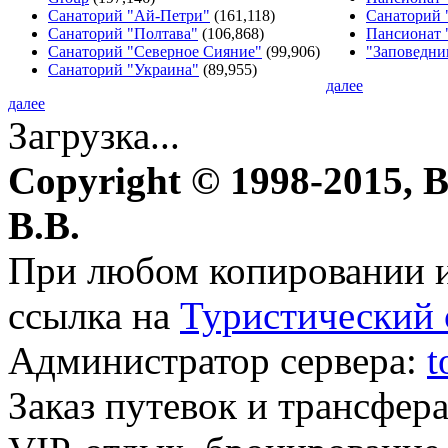
Санаторий "Ай-Петри"
(161,118)
Санаторий 
Санаторий "Полтава"
(106,868)
Пансионат 
Санаторий "Северное Сияние"
(99,906)
"Заповедни
Санаторий "Украина"
(89,955)
далее
далее
Загрузка...
Copyright © 1998-2015, 
В.В.
При любом копировании и
ссылка на
Туристический 
Администратор сервера:
t
Заказ путевок и трансфер