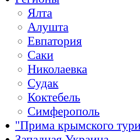
Ялта
Алушта
Евпатория
Саки
Николаевка
Судак
Коктебель
Симферополь
"Прима крымского тури
Западная Украина