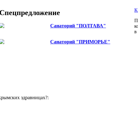
К
Спецпредложение
П
Санаторий "ПОЛТАВА"
к
Цены снижены до 10%
в
Санаторий "ПРИМОРЬЕ"
снижение цен на проживание для частных лиц
одноместное размещение!
крымских здравницах?: