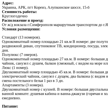
Адрес:
Украина, АРК, пгт Кореиз, Алупкинское шоссе, 15-б
Сезонность работы:
Круглогодично
Расположение и проезд:
От ж/д вокзала г.Симферополя маршрутным транспортом до г.Я
Условия размещения:
Стандарт (13 номеров).
Однокомнатный номер площадью 21 кв.м В номере: две полуто
раздвижной диван, спутниковое ТВ, кондиционер, посуда, элект
дня.
Полулюкс (7 омеров).
Однокомнатный номер площадью 27 кв.м. В номере: большая дв
чайник, санузел с душем, балкон (смежный, с видом на море или
Люкс (1 номер).
Двухкомнатный номер площадью 45 кв.м. В номере: большая дв
электрический чайник, санузел с дущем, два балкона (с видом 
смена постельного белья 1 раз в 3 дн.
Апартаменты (3 номера).
Двухкомнатный номер с кухней. В номере: большая двуспальная
ванной комнате: душевая кабина и ванна-джакузи (горячая и хо
ежедневно.
Питание: