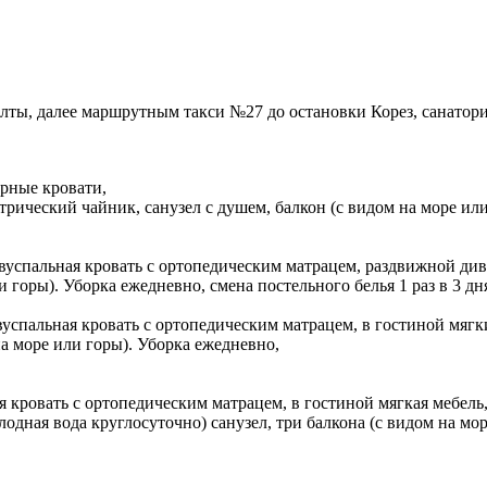
лты, далее маршрутным такси №27 до остановки Корез, санатор
рные кровати,
рический чайник, санузел с душем, балкон (с видом на море или 
успальная кровать с ортопедическим матрацем, раздвижной див
 горы). Уборка ежедневно, смена постельного белья 1 раз в 3 дн
успальная кровать с ортопедическим матрацем, в гостиной мягки
на море или горы). Уборка ежедневно,
 кровать с ортопедическим матрацем, в гостиной мягкая мебель,
лодная вода круглосуточно) санузел, три балкона (с видом на мо