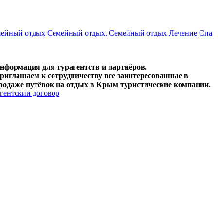
ейный отдых
Семейный отдых.
Семейный отдых Лечение
Спа
нформация для турагентств и партнёров.
риглашаем к сотрудничеству все заинтересованные в
родаже путёвок на отдых в Крым туристические компании.
гентский договор