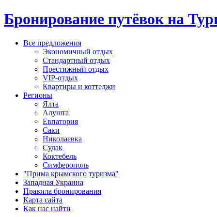
Бронирование путёвок на Тур
Все предложения
Экономичный отдых
Стандартный отдых
Престижный отдых
VIP-отдых
Квартиры и коттеджи
Регионы
Ялта
Алушта
Евпатория
Саки
Николаевка
Судак
Коктебель
Симферополь
"Прима крымского туризма"
Западная Украина
Правила бронирования
Карта сайта
Как нас найти