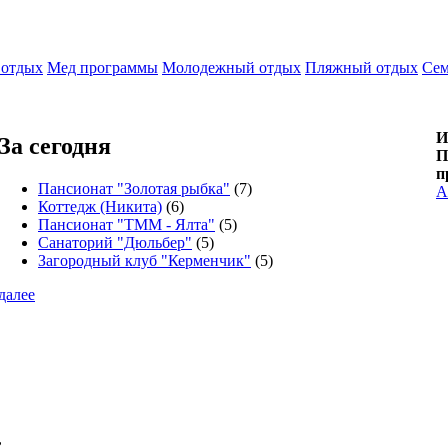
 отдых
Мед программы
Молодежный отдых
Пляжный отдых
Сем
И
За сегодня
П
п
Пансионат "Золотая рыбка"
(7)
А
Коттедж (Никита)
(6)
Пансионат "ТММ - Ялта"
(5)
Санаторий "Дюльбер"
(5)
Загородный клуб "Керменчик"
(5)
далее
,