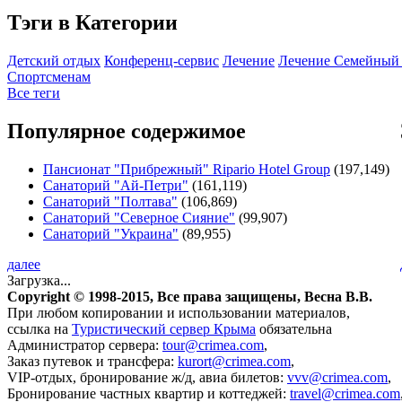
Тэги в Категории
Детский отдых
Конференц-сервис
Лечение
Лечение Семейный
Спортсменам
Все теги
Популярное содержимое
Пансионат "Прибрежный" Ripario Hotel Group
(197,149)
Санаторий "Ай-Петри"
(161,119)
Санаторий "Полтава"
(106,869)
Санаторий "Северное Сияние"
(99,907)
Санаторий "Украина"
(89,955)
далее
Загрузка...
Copyright © 1998-2015, Все права защищены, Весна
В.В.
При любом копировании и использовании материалов,
ссылка на
Туристический сервер Крыма
обязательна
Администратор сервера:
tour@crimea.com
,
Заказ путевок и трансфера:
kurort@crimea.com
,
VIP-отдых, бронирование ж/д, авиа билетов:
vvv@crimea.com
,
Бронирование частных квартир и коттеджей:
travel@crimea.com