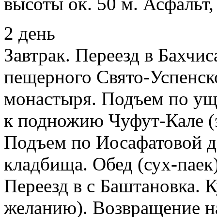
высоты ок. 50 м. Асфальт, 
2 день
Завтрак. Переезд в Бахчи
пещерного Свято-Успенск
монастыря. Подъем по у
к подножию Чуфут-Кале (э
Подъем по Иосафатовой д
кладбища. Обед (сух-паек
Переезд в с Баштановка. К
желанию). Возвращение на