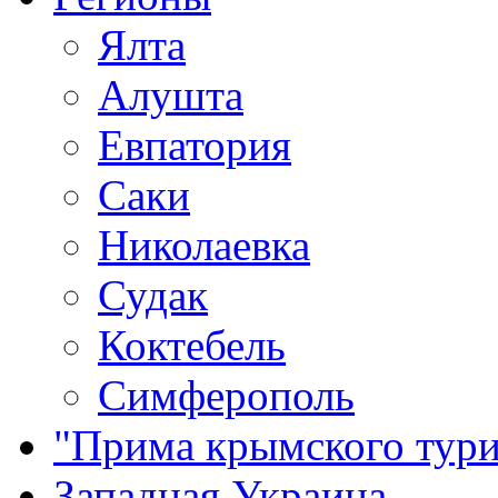
Ялта
Алушта
Евпатория
Саки
Николаевка
Судак
Коктебель
Симферополь
"Прима крымского тури
Западная Украина