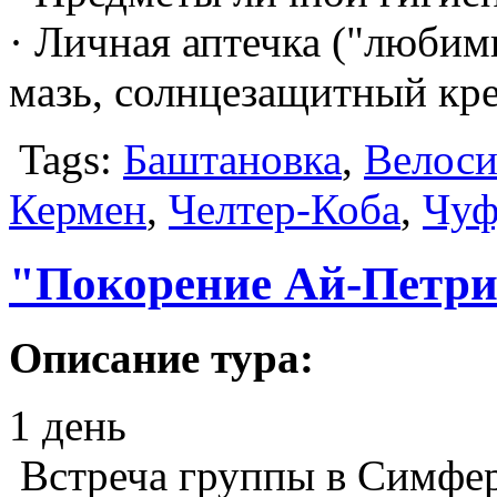
· Личная аптечка ("любим
мазь, солнцезащитный кр
Tags:
Баштановка
,
Велос
Кермен
,
Челтер-Коба
,
Чуф
"Покорение Ай-Петр
Описание тура:
1 день
Встреча группы в Симфе