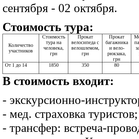
сентября - 02 октября.
Стоимость тура:
Стоимость
Прокат
Прокат
Ме
тура на
велосипеда с
багажника
па
Количество
человека,
велошлемом,
и вело-
з
участников
грн
грн
рюкзака,
грн
От 1 до 14
1850
350
80
В стоимость входит:
- экскурсионно-инструкто
- мед. страховка туристов;
- трансфер: встреча-прово