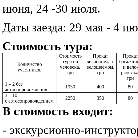
июня, 24 -30 июля.
Даты заезда: 29 мая - 4 ию
Стоимость тура:
Стоимость
Прокат
Прокат
тура на
велосипеда с
багажни
Количество
человека,
велошлемом,
и вело-
участников
грн
грн
рюкзака
грн
1 – 2 без
1950
400
80
автосопровождения
3 – 10
2250
350
80
с автосопровождением
В стоимость входит:
- экскурсионно-инструкто