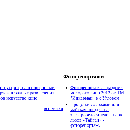
Фоторепортажи
нструкции
транспорт
новый
Фоторепортаж - Праздник
ортаж
пляжные развлечения
молодого вина 2012 от ТМ
ров
искусство
кино
"Инкерман" в с.Угловом
Прогулки cо львами или
все метки
майская поездка на
электровелосипеде в парк
львов «Тайган» -
фоторепортаж.