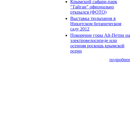
Крымский сафари-парк
"Тайган" официально
открылся (ФОТО)
Выставка тюльпанов в
Никитском ботаническом
саду 2012
Покорение горы Ай-Петри на
электровелосипеде или
осенняя роскошь крымской
осени
подробне