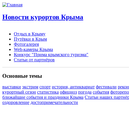
Новости курортов Крыма
Отдых в Крыму
Путёвки в Крым
Фотогалерея
Web-камеры Крыма
Конкурс "Прима крымского туризма"
Статьи от партнёров
Основные темы
выставки
экстрим
спорт
история, антиквариат
фестивали
реко
курортный сезон
статистика
официоз
погода
события
фотореп
ближайшие события и праздники Крыма
Статьи наших партнё
оздоровление
достопримечательности