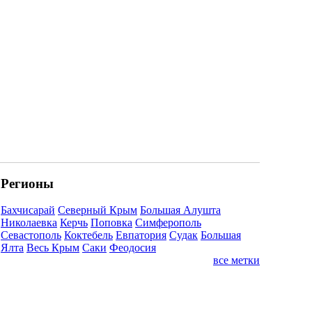
Регионы
Бахчисарай
Северный Крым
Большая Алушта
Николаевка
Керчь
Поповка
Симферополь
Севастополь
Коктебель
Евпатория
Судак
Большая
Ялта
Весь Крым
Саки
Феодосия
все метки