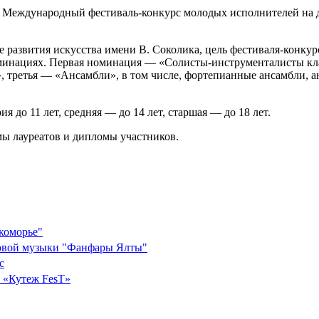
рой Международный фестиваль-конкурс молодых исполнителей на
 развития искусства имени В. Соколика, цель фестиваля-конку
оминациях. Первая номинация — «Солисты-инструменталисты кла
, третья — «Ансамбли», в том числе, фортепианные ансамбли, 
я до 11 лет, средняя — до 14 лет, старшая — до 18 лет.
ы лауреатов и дипломы участников.
коморье"
ховой музыки "Фанфары Ялты"
с
 «Кутеж FesT»