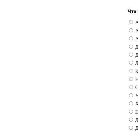
Что 
А
А
А
Д
Д
Л
К
Н
С
У
Х
Н
Л
Д