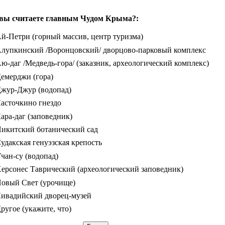
вы считаете главным Чудом Крыма?:
й-Петри (горный массив, центр туризма)
лупкинский /Воронцовский/ дворцово-парковый комплекс
ю-даг /Медведь-гора/ (заказник, археологический комплекс)
емерджи (гора)
жур-Джур (водопад)
асточкино гнездо
ара-даг (заповедник)
икитский ботанический сад
удакская генуэзская крепость
чан-су (водопад)
ерсонес Таврический (археологический заповедник)
овый Свет (урочище)
ивадийский дворец-музей
ругое (укажите, что)