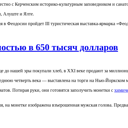
естно с Керченским историко-культурным заповедником и санат
, Алуште и Ялте.
 в Феодосии пройдет III туристическая выставка-ярмарка «Фео
остью в 650 тысяч долларов
е до нашей эры покупали хлеб, в XXI веке продают за миллион
еднюю четверть века — выставлена на торги на Нью-Йоркском 
тов. Потирая руки, они готовятся заполучить монетки с
химиче
я, на монетке изображена взъерошенная мужская голова. Предв