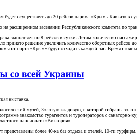
м будет осуществлять до 20 рейсов парома «Крым - Кавказ» в су
 на расширенном заседании Республиканского комитета по тран
ава выполняет по 8 рейсов в сутки. Летом количество пассажиро
о принято решение увеличить количество оборотных рейсов до 2
аромы от порта «Крым» будут отходить каждый час. Время стоянки
ры со всей Украины
кая выставка.
ологический музей, Золотую кладовую, в которой собраны золот
программе знакомство турагентов и туроператоров с санаторно-к
 частного пансионата «Виктория».
т представлены более 40-ка баз отдыха и отелей, 10-ти турфирм,