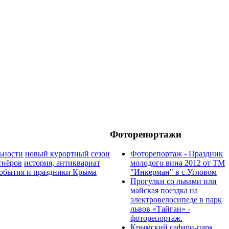
Фоторепортажи
ьности
новый курортный сезон
Фоторепортаж - Праздник
тнёров
история, антиквариат
молодого вина 2012 от ТМ
обытия и праздники Крыма
"Инкерман" в с.Угловом
Прогулки cо львами или
майская поездка на
электровелосипеде в парк
львов «Тайган» -
фоторепортаж.
Крымский сафари-парк