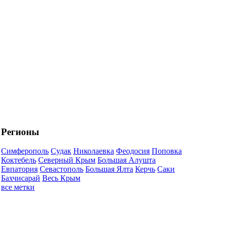
Регионы
Симферополь
Судак
Николаевка
Феодосия
Поповка
Коктебель
Северный Крым
Большая Алушта
Евпатория
Севастополь
Большая Ялта
Керчь
Саки
Бахчисарай
Весь Крым
все метки