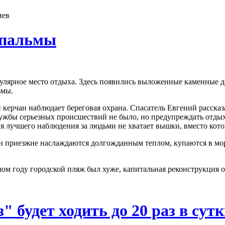
иев
 пальмы
пулярное место отдыха. Здесь появились выложенные каменные д
ьмы.
и керчан наблюдает береговая охрана. Спасатель Евгений расск
службы серьезных происшествий не было, но предупреждать от
 для лучшего наблюдения за людьми не хватает вышки, вместо кот
и приезжие наслаждаются долгожданным теплом, купаются в мор
ом году городской пляж был хуже, капитальная реконструкция оч
 будет ходить до 20 раз в сут