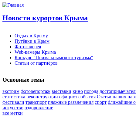
Новости курортов Крыма
Отдых в Крыму
Путёвки в Крым
Фотогалерея
Web-камеры Крыма
Конкурс "Прима крымского туризма"
Статьи от партнёров
Основные темы
экстрим
фоторепортаж
выставки
кино
погода
достопримечател
статистика
реконструкции
официоз
события
Статьи наших пар
фестивали
транспорт
пляжные развлечения
спорт
ближайшие с
искусство
оздоровление
все метки