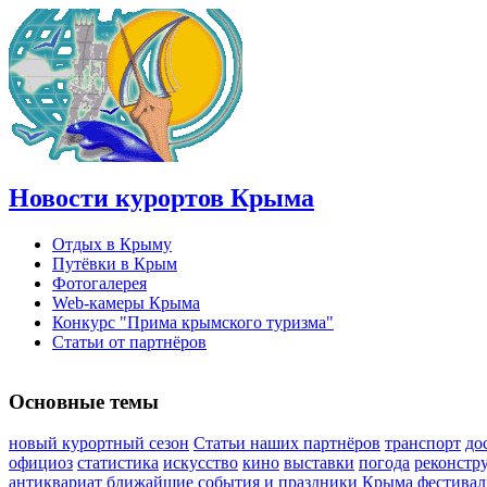
Новости курортов Крыма
Отдых в Крыму
Путёвки в Крым
Фотогалерея
Web-камеры Крыма
Конкурс "Прима крымского туризма"
Статьи от партнёров
Основные темы
новый курортный сезон
Статьи наших партнёров
транспорт
до
официоз
статистика
искусство
кино
выставки
погода
реконстр
антиквариат
ближайшие события и праздники Крыма
фестивал