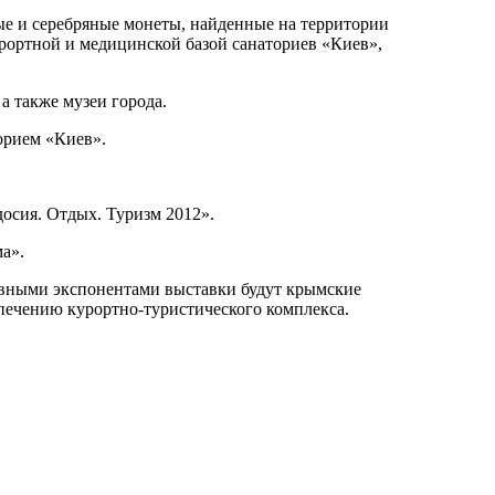
ые и серебряные монеты, найденные на территории
урортной и медицинской базой санаториев «Киев»,
 а также музеи города.
орием «Киев».
осия. Отдых. Туризм 2012».
а».
новными экспонентами выставки будут крымские
печению курортно-туристического комплекса.