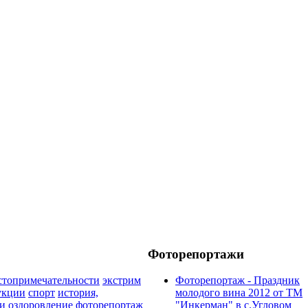
Фоторепортажи
стопримечательности
экстрим
Фоторепортаж - Праздник
укции
спорт
история,
молодого вина 2012 от ТМ
и
оздоровление
фоторепортаж
"Инкерман" в с.Угловом