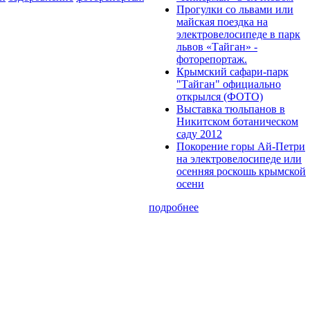
Прогулки cо львами или
майская поездка на
электровелосипеде в парк
львов «Тайган» -
фоторепортаж.
Крымский сафари-парк
"Тайган" официально
открылся (ФОТО)
Выставка тюльпанов в
Никитском ботаническом
саду 2012
Покорение горы Ай-Петри
на электровелосипеде или
осенняя роскошь крымской
осени
подробнее