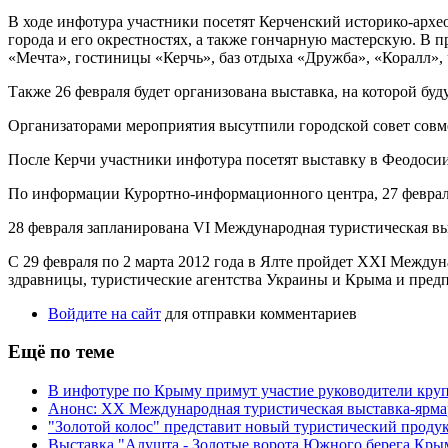
В ходе инфотура участники посетят Керченский историко-архе
города и его окрестностях, а также гончарную мастерскую. В 
«Мечта», гостиницы «Керчь», баз отдыха «Дружба», «Коралл»,
Также 26 февраля будет организована выставка, на которой буду
Организаторами мероприятия высутпили городской совет совм
После Керчи участники инфотура посетят выставку в Феодосии
По информации Курортно-информационного центра, 27 февраля 
28 февраля запланирована VI Международная туристическая в
С 29 февраля по 2 марта 2012 года в Ялте пройдет XXI Межд
здравницы, туристические агентства Украины и Крыма и пред
Войдите на сайт
для отправки комментариев
Ещё по теме
В инфотуре по Крыму примут участие руководители кру
Анонс: XX Международная туристическая выставка-ярма
"Золотой колос" представит новый туристический продукт
Выставка "Алушта - Золотые ворота Южного берега Крым