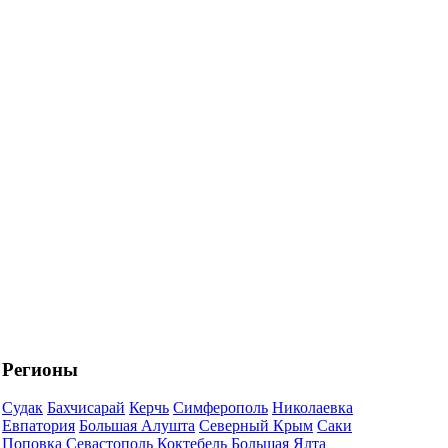
Регионы
Судак
Бахчисарай
Керчь
Симферополь
Николаевка
Евпатория
Большая Алушта
Северный Крым
Саки
Поповка
Севастополь
Коктебель
Большая Ялта