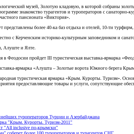
ологический музей, Золотую кладовую, в которой собраны золот
программе знакомство турагентов и туроператоров с санаторно-к
 частного пансионата «Виктория».
т представлены более 40-ка баз отдыха и отелей, 10-ти турфирм,
естно с Керченским историко-культурным заповедником и санат
, Алуште и Ялте.
в Феодосии пройдет III туристическая выставка-ярмарка «Феод
ыставка-ярмарка «Алушта – Золотые ворота Южного берега Крым
ународная туристическая ярмарка «Крым. Курорты. Туризм». Ос
приятия предоставляющие товары и услуги, сопутствующие обес
пнейших туроператоров Турции и Азербайджана
рка "Крым. Курорты. Туризм-2011"
 "Аll inclusive по-крымски"
а" соберет более 100 туроператоров и турагентов СНГ