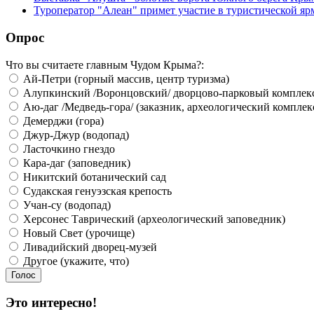
Туроператор "Алеан" примет участие в туристической я
Опрос
Что вы считаете главным Чудом Крыма?:
Ай-Петри (горный массив, центр туризма)
Алупкинский /Воронцовский/ дворцово-парковый комплек
Аю-даг /Медведь-гора/ (заказник, археологический комплек
Демерджи (гора)
Джур-Джур (водопад)
Ласточкино гнездо
Кара-даг (заповедник)
Никитский ботанический сад
Судакская генуэзская крепость
Учан-су (водопад)
Херсонес Таврический (археологический заповедник)
Новый Свет (урочище)
Ливадийский дворец-музей
Другое (укажите, что)
Это интересно!