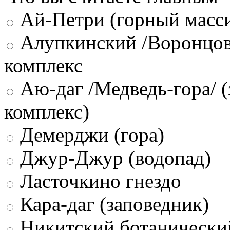
Ай-Петри (горный масси
Алупкинский /Воронцов
комплекс
Аю-даг /Медведь-гора/ (
комплекс)
Демерджи (гора)
Джур-Джур (водопад)
Ласточкино гнездо
Кара-даг (заповедник)
Никитский ботанически