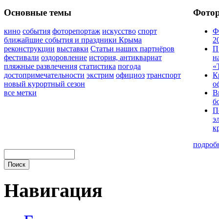
Основные темы
Фото
кино
события
фоторепортаж
искусство
спорт
Ф
ближайшие события и праздники Крыма
2
реконструкции
выставки
Статьи наших партнёров
П
фестивали
оздоровление
история, антиквариат
н
пляжные развлечения
статистика
погода
«
достопримечательности
экстрим
официоз
транспорт
К
новый курортный сезон
о
все метки
В
б
П
э
к
подроб
Навигация