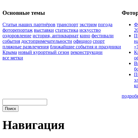
Основные темы
Фото
Статьи наших партнёров
транспорт
экстрим
погода
Ф
фоторепортаж
выставки
статистика
искусство
2
оздоровление
история, антиквариат
кино
фестивали
П
события
достопримечательности
официоз
спорт
н
пляжные развлечения
ближайшие события и праздники
«
Крыма
новый курортный сезон
реконструкции
К
все метки
о
В
б
П
э
к
подроб
Навигация