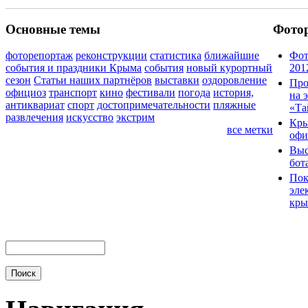
Основные темы
Фото
фоторепортаж
реконструкции
статистика
ближайшие
Фот
события и праздники Крыма
события
новый курортный
201
сезон
Статьи наших партнёров
выставки
оздоровление
Про
официоз
транспорт
кино
фестивали
погода
история,
на 
антиквариат
спорт
достопримечательности
пляжные
«Та
развлечения
искусство
экстрим
Кры
все метки
офи
Выс
бот
Пок
эле
кры