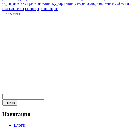
официоз
экстрим
новый курортный сезон
оздоровление
событи
статистика
спорт
транспорт
все метки
Навигация
Блоги