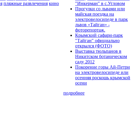
я
пляжные развлечения
кино
"Инкерман" в с.Угловом
Прогулки cо львами или
майская поездка на
электровелосипеде в парк
львов «Тайган» -
фоторепортаж.
Крымский сафари-парк
"Тайган" официально
открылся (ФОТО)
Выставка тюльпанов в
Никитском ботаническом
саду 2012
Покорение горы Ай-Петри
на электровелосипеде или
осенняя роскошь крымской
осени
подробнее