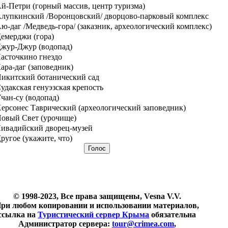
й-Петри (горный массив, центр туризма)
лупкинский /Воронцовский/ дворцово-парковый комплекс
ю-даг /Медведь-гора/ (заказник, археологический комплекс)
емерджи (гора)
жур-Джур (водопад)
асточкино гнездо
ара-даг (заповедник)
икитский ботанический сад
удакская генуэзская крепость
чан-су (водопад)
ерсонес Таврический (археологический заповедник)
овый Свет (урочище)
ивадийский дворец-музей
ругое (укажите, что)
© 1998-2023, Все права защищены, Vesna V.V.
ри любом копировании и использовании материалов,
ссылка на
Туристический сервер Крыма
обязательна
Администратор сервера:
tour@crimea.com
,