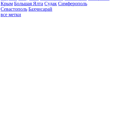
Крым
Большая Ялта
Судак
Симферополь
Севастополь
Бахчисарай
все метки