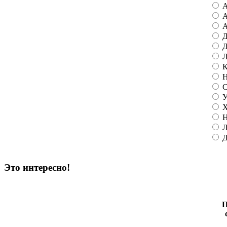
А
А
А
Д
Д
Л
К
Н
С
У
Х
Н
Л
Д
Это интересно!
П