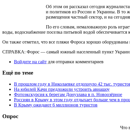
Об этом он рассказал сегодня журналист
и политиков из России и Украины. В то 
размещения частный сектор, и на сегодн
По его словам, немаловажную роль играет
воды, водоснабжение поселка питьевой водой обеспечивается 
Он также отметил, что все пляжи Фороса хорошо оборудованы 
СПРАВКА: Форос — самый южный населенный пункт Украины, е
Войдите на сайт
для отправки комментариев
Ещё по теме
В прошлом году в Николаевке отдохнуло 42 тыс. туристо
На юбилей Качи предложили устроить авиашоу
Фотоэкскурсия к берегам Донузлава в п. Новоозёрное
Россиян в Крыму в этом году отдыхает больше чем в пр
В Крыму ожидают 6 миллионов туристов
Опрос
Что 