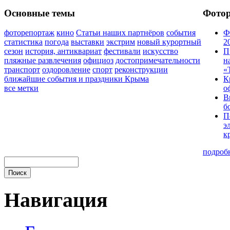
Основные темы
Фото
фоторепортаж
кино
Статьи наших партнёров
события
Ф
статистика
погода
выставки
экстрим
новый курортный
2
сезон
история, антиквариат
фестивали
искусство
П
пляжные развлечения
официоз
достопримечательности
н
транспорт
оздоровление
спорт
реконструкции
«
ближайшие события и праздники Крыма
К
все метки
о
В
б
П
э
к
подроб
Навигация