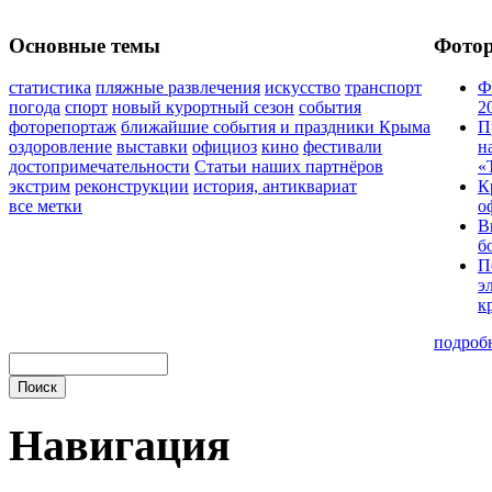
Основные темы
Фото
статистика
пляжные развлечения
искусство
транспорт
Ф
погода
спорт
новый курортный сезон
события
2
фоторепортаж
ближайшие события и праздники Крыма
П
оздоровление
выставки
официоз
кино
фестивали
н
достопримечательности
Статьи наших партнёров
«
экстрим
реконструкции
история, антиквариат
К
все метки
о
В
б
П
э
к
подроб
Навигация