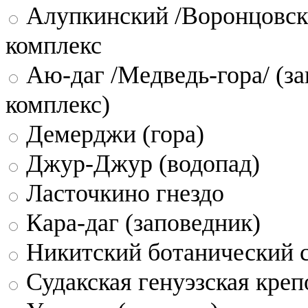
Алупкинский /Воронцовск
комплекс
Аю-даг /Медведь-гора/ (за
комплекс)
Демерджи (гора)
Джур-Джур (водопад)
Ласточкино гнездо
Кара-даг (заповедник)
Никитский ботанический 
Судакская генуэзская креп