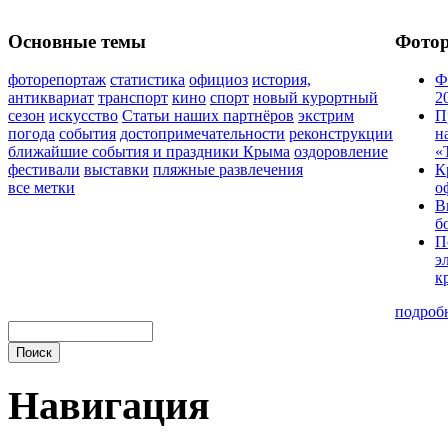
Основные темы
Фото
фоторепортаж
статистика
официоз
история,
Ф
антиквариат
транспорт
кино
спорт
новый курортный
2
сезон
искусство
Статьи наших партнёров
экстрим
П
погода
события
достопримечательности
реконструкции
н
ближайшие события и праздники Крыма
оздоровление
«
фестивали
выставки
пляжные развлечения
К
все метки
о
В
б
П
э
к
подроб
Навигация