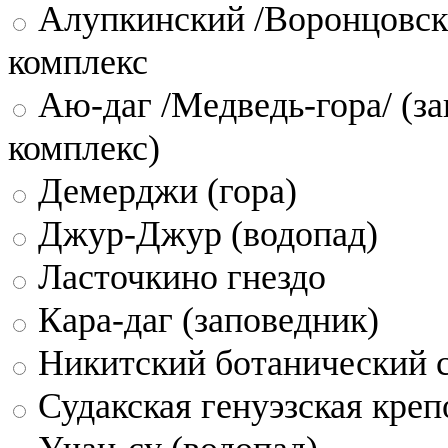
Алупкинский /Воронцовск
комплекс
Аю-даг /Медведь-гора/ (за
комплекс)
Демерджи (гора)
Джур-Джур (водопад)
Ласточкино гнездо
Кара-даг (заповедник)
Никитский ботанический 
Судакская генуэзская креп