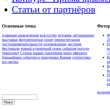
Статьи от партнёров
Основные темы
Фото
пляжные развлечения
искусство
история, антиквариат
Ф
выставки
фоторепортаж
спорт
реконструкции
2
достопримечательности
оздоровление
экстрим
П
фестивали
новый курортный сезон
события
погода
н
транспорт
Статьи наших партнёров
кино
официоз
«
ближайшие события и праздники Крыма
статистика
К
все метки
о
В
б
П
э
к
подроб