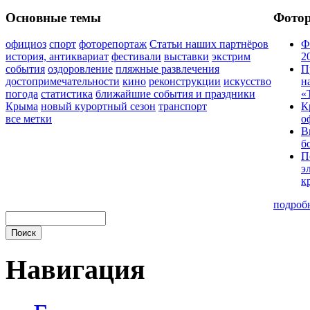
Основные темы
Фото
официоз
спорт
фоторепортаж
Статьи наших партнёров
Ф
история, антиквариат
фестивали
выставки
экстрим
2
события
оздоровление
пляжные развлечения
П
достопримечательности
кино
реконструкции
искусство
н
погода
статистика
ближайшие события и праздники
«
Крыма
новый курортный сезон
транспорт
К
все метки
о
В
б
П
э
к
подроб
Навигация