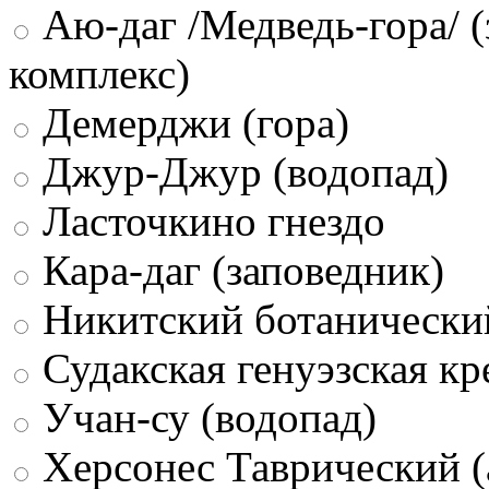
Аю-даг /Медведь-гора/ (
комплекс)
Демерджи (гора)
Джур-Джур (водопад)
Ласточкино гнездо
Кара-даг (заповедник)
Никитский ботанически
Судакская генуэзская кр
Учан-су (водопад)
Херсонес Таврический (