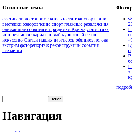
Основные темы
Фото
фестивали
достопримечательности
транспорт
кино
Ф
выставки
оздоровление
спорт
пляжные развлечения
2
ближайшие события и праздники Крыма
статистика
П
история, антиквариат
новый курортный сезон
н
искусство
Статьи наших партнёров
официоз
погода
«
экстрим
фоторепортаж
реконструкции
события
К
все метки
о
В
б
П
э
к
подроб
Навигация