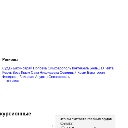
Регионы
Судак
Бахчисарай
Поповка
Симферополь
Коктебель
Большая Ялта
Керчь
Весь Крым
Саки
Николаевка
Северный Крым
Евпатория
Феодосия
Большая Алушта
Севастополь
все метки
Опрос
скурсионные
Что вы считаете главным Чудом
Крыма?: