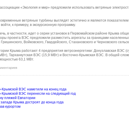
 ассоциации «Экология и мир» предложили использовать ветряные электрост
современные ветряные турбины выглядят эстетично и являются показателем 
войти, к примеру, в экскурсионную программу.
чь, в частности, идет о серии установок в Первомайском районе Крыма общ
торы проекта ВЭС предложили разместить агрегаты за границами населенных
Гришинского, Войковского, Гвардейского, Стахановского и Черновского сельск
тории Крыма работают 4 предприятия ветроэнергетики: Донузлавская ВЭС (с
Вт), Тарханкутская ВЭС (15,9 МВт) и Восточно-Крымская ВЭС. В общей слож
мощностью 63,1 МВт.
омментариев
-Крымской ВЭС наметили на конец года
о-Крымской ВЭС перенесли на следующий год
рку пляжей Евпатории
западе Крыма достроят до конца года
лав курортом