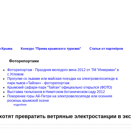
ов Крыма
ы Крыма
Конкурс "Прима крымского туризма"
Статьи от партнёров
Фоторепортажи
Фоторепортаж - Праздник молодого вина 2012 от ТМ "Инкерман" в
с.Угловом
Прогулки cо львами или майская поездка на электровелосипеде в
парк львов «Тайган» - фоторепортаж.
Крымский сафари-парк "Тайган" официально открылся (ФОТО)
Выставка тюльпанов в Никитском ботаническом саду 2012
Покорение горы Ай-Петри на электровелосипеде или осенняя
роскошь крымской осени
подробнее
хотят превратить ветряные электростанции в эк