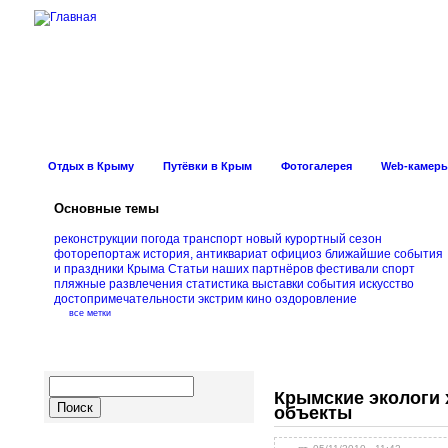
Новости Курорт
Отдых в Крыму
Путёвки в Крым
Фотогалерея
Web-камер
Основные темы
реконструкции
погода
транспорт
новый курортный сезон
фоторепортаж
история, антиквариат
официоз
ближайшие события
и праздники Крыма
Статьи наших партнёров
фестивали
спорт
пляжные развлечения
статистика
выставки
события
искусство
достопримечательности
экстрим
кино
оздоровление
все метки
Крымские экологи 
объекты
Навигация