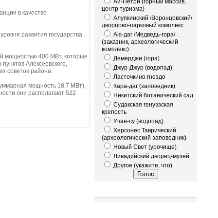
Ай-Петри (горный массив,
центр туризма)
анции в качестве
Алупкинский /Воронцовский/
дворцово-парковый комплекс
уровня развития государства,
Аю-даг /Медведь-гора/
(заказник, археологический
комплекс)
ей мощностью 400 МВт, которые
Демерджи (гора)
 пунктов Алексеевского,
Джур-Джур (водопад)
их советов района.
Ласточкино гнездо
уммарная мощность 18,7 МВт),
Кара-даг (заповедник)
ности они располагают 522
Никитский ботанический сад
Судакская генуэзская
крепость
Учан-су (водопад)
Херсонес Таврический
(археологический заповедник)
Новый Свет (урочище)
Ливадийский дворец-музей
Другое (укажите, что)
Это интересно!