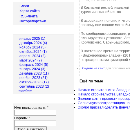
пт, 05/11/2010 - 11:42
Блоги
В Крымской республиканской
Карта сайта
туристических объектов.
RSS-лента
В ассоциации пояснили, что 
Фоторепортажи
поэтому они вполне могли бы 
Архив новостей
По сообщению ассоциации, ре
планируются к установке. Ав
январь 2025 (1)
Кормовского, Сары-Башского, 
декабрь 2024 (4)
ноябрь 2024 (5)
В настоящее время на терри
октябрь 2024 (1)
«Водэнергоремналадка» (26 М
апрель 2024 (2)
ветроагрегатами суммарной 
март 2024 (7)
февраль 2024 (5)
Войдите на сайт
для отправки к
январь 2024 (3)
декабрь 2023 (11)
ноябрь 2023 (21)
Ещё по теме
октябрь 2023 (17)
сентябрь 2023 (2)
Начало строительства Западно
подробнее
Начало строительства Западн
Экологи хотят провести прове
Вход для пользователей
Солнечную электростанцию на 
Эколог призвал сделать Донуз
Имя пользователя:
*
Пароль:
*