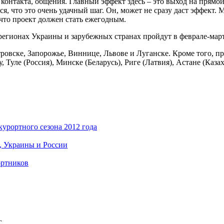
 контакта, общения. Главный эффект здесь – это выход на прямо
, что это очень удачный шаг. Он, может не сразу даст эффект. 
 что проект должен стать ежегодным.
гионах Украины и зарубежных странах пройдут в феврале-марте
ровске, Запорожье, Виннице, Львове и Луганске. Кроме того, п
, Туле (Россия), Минске (Беларусь), Риге (Латвия), Астане (Каза
урортного сезона 2012 года
, Украины и России
ортников
с