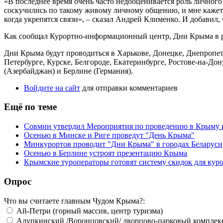
«В последнее время очень часто недооценивается роль личного
соскучились по такому живому личному общению, и мне кажется
когда укрепятся связи», – сказал Андрей Клименко. И добавил,
Как сообщал Курортно-информационный центр, Дни Крыма в ре
Дни Крыма будут проводиться в Харькове, Донецке, Днепропет
Петербурге, Курске, Белгороде, Екатеринбурге, Ростове-на-Дону
(Азербайджан) и Берлине (Германия).
Войдите на сайт
для отправки комментариев
Ещё по теме
Совмин утвердил Мероприятия по проведению в Крыму к
Осенью в Минске и Риге проведут "День Крыма"
Минкурортов проводит "Дни Крыма" в городах Беларуси
Осенью в Берлине устроят презентацию Крыма
Крымские туроператоры готовят систему скидок для кур
Опрос
Что вы считаете главным Чудом Крыма?:
Ай-Петри (горный массив, центр туризма)
Алупкинский /Воронцовский/ дворцово-парковый комплек