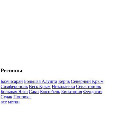
Регионы
Бахчисарай
Большая Алушта
Керчь
Северный Крым
Симферополь
Весь Крым
Николаевка
Севастополь
Большая Ялта
Саки
Коктебель
Евпатория
Феодосия
Судак
Поповка
все метки