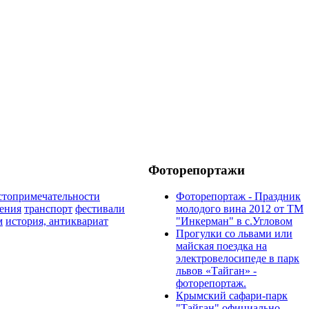
Фоторепортажи
стопримечательности
Фоторепортаж - Праздник
ения
транспорт
фестивали
молодого вина 2012 от ТМ
м
история, антиквариат
"Инкерман" в с.Угловом
Прогулки cо львами или
майская поездка на
электровелосипеде в парк
львов «Тайган» -
фоторепортаж.
Крымский сафари-парк
"Тайган" официально