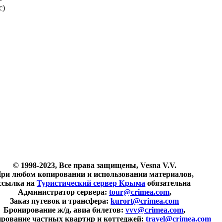
с)
© 1998-2023, Все права защищены, Vesna V.V.
ри любом копировании и использовании материалов,
ссылка на
Туристический сервер Крыма
обязательна
Администратор сервера:
tour@crimea.com
,
Заказ путевок и трансфера:
kurort@crimea.com
Бронирование ж/д, авиа билетов:
vvv@crimea.com
,
рование частных квартир и коттеджей:
travel@crimea.com