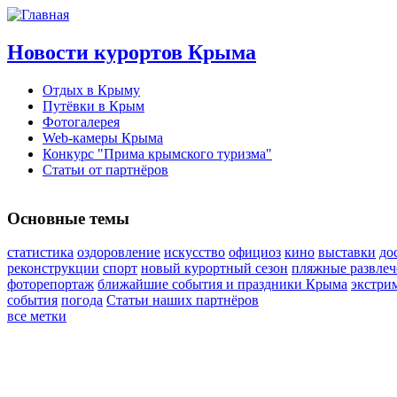
Новости курортов Крыма
Отдых в Крыму
Путёвки в Крым
Фотогалерея
Web-камеры Крыма
Конкурс "Прима крымского туризма"
Статьи от партнёров
Основные темы
статистика
оздоровление
искусство
официоз
кино
выставки
до
реконструкции
спорт
новый курортный сезон
пляжные развлеч
фоторепортаж
ближайшие события и праздники Крыма
экстри
события
погода
Статьи наших партнёров
все метки