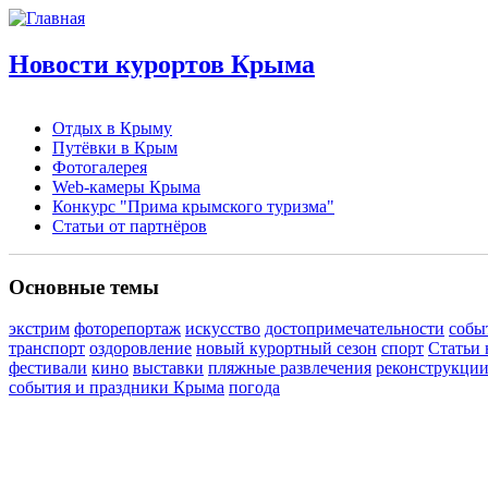
Новости курортов Крыма
Отдых в Крыму
Путёвки в Крым
Фотогалерея
Web-камеры Крыма
Конкурс "Прима крымского туризма"
Статьи от партнёров
Основные темы
экстрим
фоторепортаж
искусство
достопримечательности
собы
транспорт
оздоровление
новый курортный сезон
спорт
Статьи 
фестивали
кино
выставки
пляжные развлечения
реконструкци
события и праздники Крыма
погода