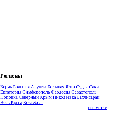
Регионы
Керчь
Большая Алушта
Большая Ялта
Судак
Саки
Евпатория
Симферополь
Феодосия
Севастополь
Поповка
Северный Крым
Николаевка
Бахчисарай
Весь Крым
Коктебель
все метки