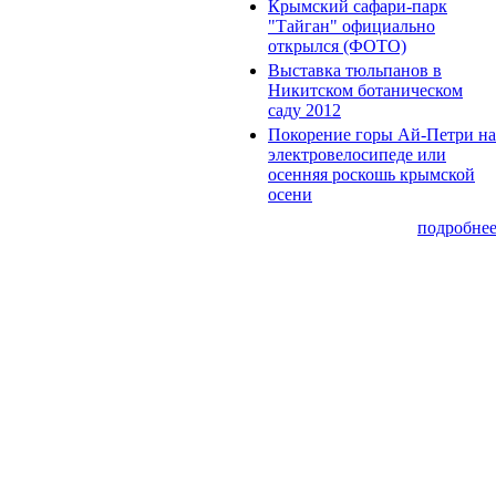
Крымский сафари-парк
"Тайган" официально
открылся (ФОТО)
Выставка тюльпанов в
Никитском ботаническом
саду 2012
Покорение горы Ай-Петри на
электровелосипеде или
осенняя роскошь крымской
осени
подробне