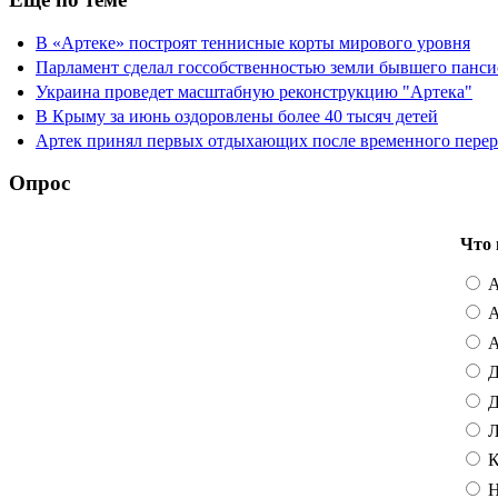
В «Артеке» построят теннисные корты мирового уровня
Парламент сделал госсобственностью земли бывшего панси
Украина проведет масштабную реконструкцию "Артека"
В Крыму за июнь оздоровлены более 40 тысяч детей
Артек принял первых отдыхающих после временного пере
Опрос
Что 
А
А
А
Д
Д
Л
К
Н