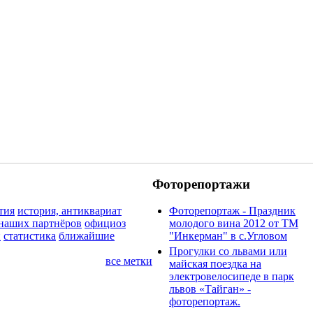
Фоторепортажи
тия
история, антиквариат
Фоторепортаж - Праздник
наших партнёров
официоз
молодого вина 2012 от ТМ
и
статистика
ближайшие
"Инкерман" в с.Угловом
Прогулки cо львами или
все метки
майская поездка на
электровелосипеде в парк
львов «Тайган» -
фоторепортаж.