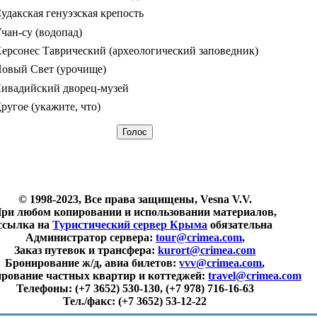
удакская генуэзская крепость
чан-су (водопад)
ерсонес Таврический (археологический заповедник)
овый Свет (урочище)
ивадийский дворец-музей
ругое (укажите, что)
© 1998-2023, Все права защищены, Vesna V.V.
ри любом копировании и использовании материалов,
ссылка на
Туристический сервер Крыма
обязательна
Администратор сервера:
tour@crimea.com
,
Заказ путевок и трансфера:
kurort@crimea.com
Бронирование ж/д, авиа билетов:
vvv@crimea.com
,
рование частных квартир и коттеджей:
travel@crimea.com
Телефоны:
(+7 3652) 530-130, (+7 978) 716-16-63
Тел./факс:
(+7 3652) 53-12-22