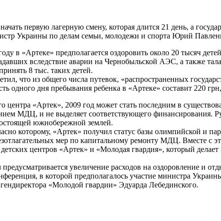
чать первую лагерную смену, которая длится 21 день, а госуда
стр Украины по делам семьи, молодежи и спорта Юрий Павленко
году в «Артеке» предполагается оздоровить около 20 тысяч дете
радавших вследствие аварии на Чернобыльской АЭС, а также та
принять 8 тыс. таких детей.
тил, что из общего числа путевок, «распространенных государс
ь одного дня пребывания ребенка в «Артеке» составит 220 грн,
центра «Артек», 2009 год может стать последним в существован
ием МДЦ, и не выделяет соответствующего финансирования. Рук
огостоящей южнобережной землей.
ласно которому, «Артек» получил статус базы олимпийской и пар
езотлагательных мер по капитальному ремонту МДЦ. Вместе с э
детских центров «Артек» и «Молодая гвардия», который делае
м предусматривается увеличение расходов на оздоровление и от
онференция, в которой предполагалось участие министра Украин
 гендиректора «Молодой гвардии» Эдуарда Лебединского.