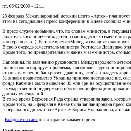
пт, 06/02/2009 - 12:11
23 февраля Международный детский центр «Артек» планирует на
этом на сегодняшней пресс-конференции в Киеве сообщил мини
В пресс-службе добавили, что, по словам министра, в текущем 
родительского попечения, детей из многодетных семей и пост
конкурсов и т.п.). В то же время «Молодая гвардия» планирует 
В свою очередь заместитель министра Ростислав Драпушко отме
Кроме того, по предварительным данным замминистра, стоимост
Напомним, по заявлению руководства Международного детского 
полностью игнорирует проблемы, связанные с функционирован
страны намеренно банкротит здравницу, чтобы завладеть дор
31 января правительство Украины приняло постановление, сог
фонда Кабмина было выделено 35 млн грн на осуществление б
государственной поддержке и обеспечении функционирования 
данных учреждений.
В то же время Верховная Рада страны утвердила закон, которы
Кроме того, на 5 февраля в Киеве была запланирована пресс-к
генерального директора «Артека» Бориса Новожилова, а также
Войдите на сайт
для отправки комментариев
Ещё по теме