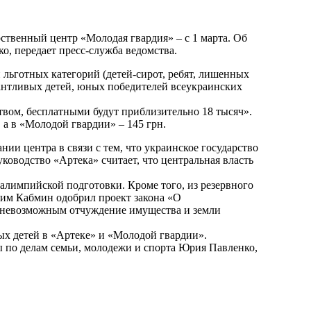
рственный центр «Молодая гвардия» – с 1 марта. Об
, передает пресс-служба ведомства.
й льготных категорий (детей-сирот, ребят, лишенных
лантливых детей, юных победителей всеукраинских
твом, бесплатными будут приблизительно 18 тысяч».
 а в «Молодой гвардии» – 145 грн.
ии центра в связи с тем, что украинское государство
оводство «Артека» считает, что центральная власть
алимпийской подготовки. Кроме того, из резервного
тим Кабмин одобрил проект закона «О
т невозможным отчуждение имущества и земли
дых детей в «Артеке» и «Молодой гвардии».
ы по делам семьи, молодежи и спорта Юрия Павленко,