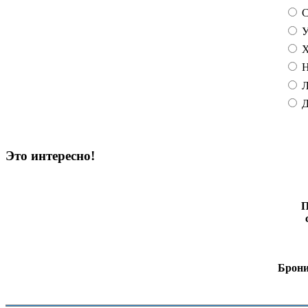
С
У
Х
Н
Л
Д
Это интересно!
П
Брони