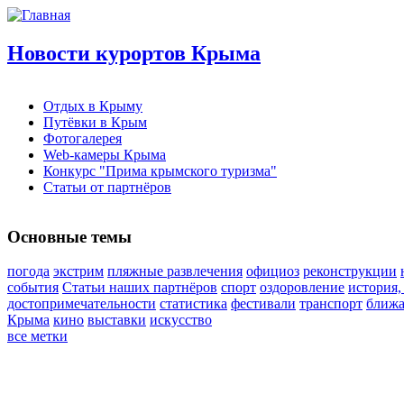
Новости курортов Крыма
Отдых в Крыму
Путёвки в Крым
Фотогалерея
Web-камеры Крыма
Конкурс "Прима крымского туризма"
Статьи от партнёров
Основные темы
погода
экстрим
пляжные развлечения
официоз
реконструкции
события
Статьи наших партнёров
спорт
оздоровление
история,
достопримечательности
статистика
фестивали
транспорт
ближа
Крыма
кино
выставки
искусство
все метки