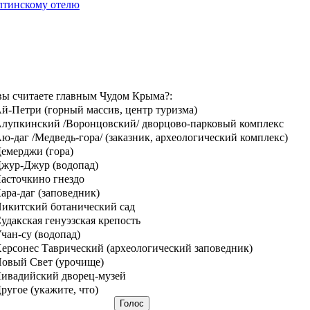
лтинскому отелю
вы считаете главным Чудом Крыма?:
й-Петри (горный массив, центр туризма)
лупкинский /Воронцовский/ дворцово-парковый комплекс
ю-даг /Медведь-гора/ (заказник, археологический комплекс)
емерджи (гора)
жур-Джур (водопад)
асточкино гнездо
ара-даг (заповедник)
икитский ботанический сад
удакская генуэзская крепость
чан-су (водопад)
ерсонес Таврический (археологический заповедник)
овый Свет (урочище)
ивадийский дворец-музей
ругое (укажите, что)