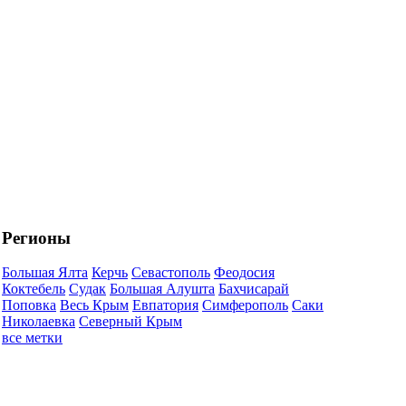
Регионы
Большая Ялта
Керчь
Севастополь
Феодосия
Коктебель
Судак
Большая Алушта
Бахчисарай
Поповка
Весь Крым
Евпатория
Симферополь
Саки
Николаевка
Северный Крым
все метки