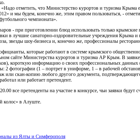
о.
 «Надо отметить, что Министерство курортов и туризма Крыма 
2» и мы будем, конечно же, этим правом пользоваться, - отметил
 футбольного чемпионата».
варов - при приготовлении блюд использовать только крымские 
тевки в лучшие санаторно-оздоровительные учреждения Крыма и
, звезды шоу-бизнеса и, конечно же, профессионалы ресторанн
 официанты, которые работают в системе крымского общественно
ьном сайте Министерства курортов и туризма АР Крым. В заявке
аков), короткую информацию о своих профессиональных данных (н
: 2 фотографии (1 – портрет в униформе, 1 – в рабочей обстан
аж или скан-копию любого другого документа, подтверждающего 
аботал или работает претендент.
 20.00 все претенденты на участие в конкурсе, чьи заявки будут
й колос» в Алуште.
оналы из Ялты и Симферополя