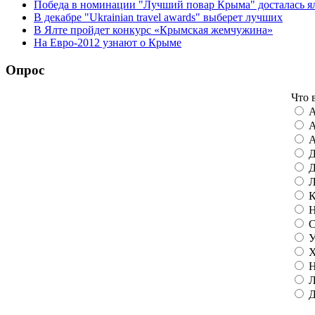
Победа в номинации "Лучший повар Крыма" досталась я
В декабре "Ukrainian travel awards" выберет лучших
В Ялте пройдет конкурс «Крымская жемчужина»
На Евро-2012 узнают о Крыме
Опрос
Что 
А
А
А
Д
Д
Л
К
Н
С
У
Х
Н
Л
Д