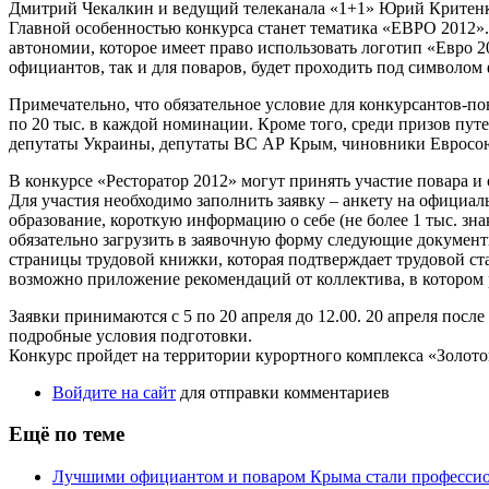
Дмитрий Чекалкин и ведущий телеканала «1+1» Юрий Критенк
Главной особенностью конкурса станет тематика «ЕВРО 2012».
автономии, которое имеет право использовать логотип «Евро 201
официантов, так и для поваров, будет проходить под символом
Примечательно, что обязательное условие для конкурсантов-по
по 20 тыс. в каждой номинации. Кроме того, среди призов пу
депутаты Украины, депутаты ВС АР Крым, чиновники Евросоюза
В конкурсе «Ресторатор 2012» могут принять участие повара и
Для участия необходимо заполнить заявку – анкету на официал
образование, короткую информацию о себе (не более 1 тыс. зн
обязательно загрузить в заявочную форму следующие документы
страницы трудовой книжки, которая подтверждает трудовой ст
возможно приложение рекомендаций от коллектива, в котором р
Заявки принимаются с 5 по 20 апреля до 12.00. 20 апреля после
подробные условия подготовки.
Конкурс пройдет на территории курортного комплекса «Золото
Войдите на сайт
для отправки комментариев
Ещё по теме
Лучшими официантом и поваром Крыма стали професси