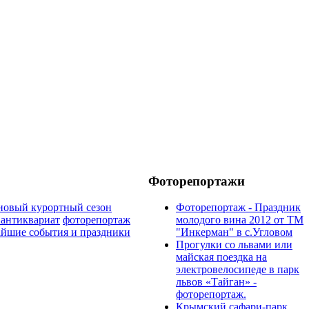
Фоторепортажи
новый курортный сезон
Фоторепортаж - Праздник
 антиквариат
фоторепортаж
молодого вина 2012 от ТМ
йшие события и праздники
"Инкерман" в с.Угловом
Прогулки cо львами или
майская поездка на
электровелосипеде в парк
львов «Тайган» -
фоторепортаж.
Крымский сафари-парк