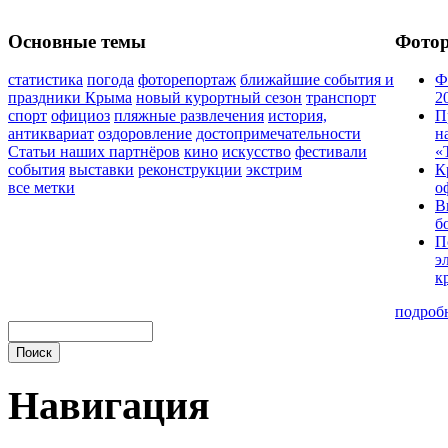
Основные темы
Фото
статистика
погода
фоторепортаж
ближайшие события и
Ф
праздники Крыма
новый курортный сезон
транспорт
2
спорт
официоз
пляжные развлечения
история,
П
антиквариат
оздоровление
достопримечательности
н
Статьи наших партнёров
кино
искусство
фестивали
«
события
выставки
реконструкции
экстрим
К
все метки
о
В
б
П
э
к
подроб
Навигация