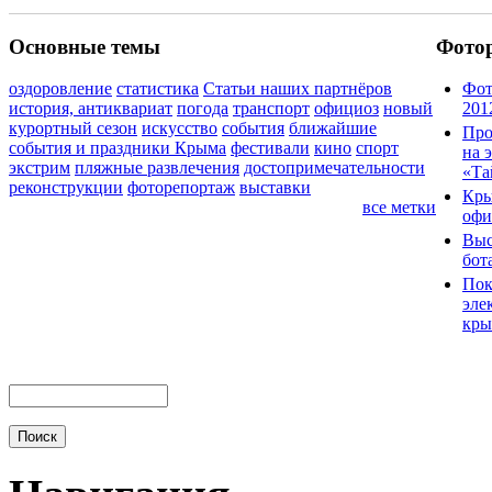
Основные темы
Фото
оздоровление
статистика
Статьи наших партнёров
Фот
история, антиквариат
погода
транспорт
официоз
новый
201
курортный сезон
искусство
события
ближайшие
Про
события и праздники Крыма
фестивали
кино
спорт
на 
экстрим
пляжные развлечения
достопримечательности
«Та
реконструкции
фоторепортаж
выставки
Кры
все метки
офи
Выс
бот
Пок
эле
кры