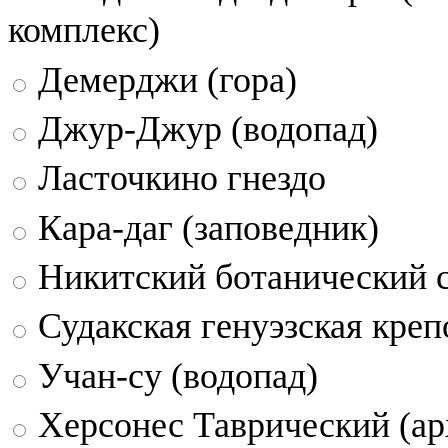
комплекс)
Демерджи (гора)
Джур-Джур (водопад)
Ласточкино гнездо
Кара-даг (заповедник)
Никитский ботанический 
Судакская генуэзская креп
Учан-су (водопад)
Херсонес Таврический (ар