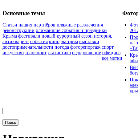
Основные темы
Фото
Статьи наших партнёров
пляжные развлечения
Фот
реконструкции
ближайшие события и праздники
201
Крыма
фестивали
новый курортный сезон
история,
Про
антиквариат
события
кино
экстрим
выставки
на 
достопримечательности
погода
фоторепортаж
спорт
«Та
искусство
транспорт
статистика
оздоровление
официоз
Кры
все метки
офи
Выс
бот
Пок
эле
кры