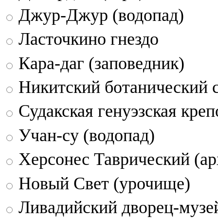
Джур-Джур (водопад)
Ласточкино гнездо
Кара-даг (заповедник)
Никитский ботанический 
Судакская генуэзская креп
Учан-су (водопад)
Херсонес Таврический (ар
Новый Свет (урочище)
Ливадийский дворец-музе