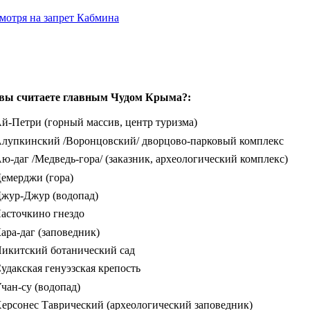
мотря на запрет Кабмина
вы считаете главным Чудом Крыма?:
й-Петри (горный массив, центр туризма)
лупкинский /Воронцовский/ дворцово-парковый комплекс
ю-даг /Медведь-гора/ (заказник, археологический комплекс)
емерджи (гора)
жур-Джур (водопад)
асточкино гнездо
ара-даг (заповедник)
икитский ботанический сад
удакская генуэзская крепость
чан-су (водопад)
ерсонес Таврический (археологический заповедник)