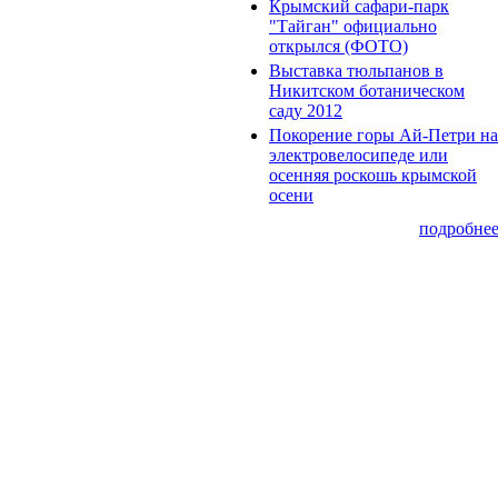
Крымский сафари-парк
"Тайган" официально
открылся (ФОТО)
Выставка тюльпанов в
Никитском ботаническом
саду 2012
Покорение горы Ай-Петри на
электровелосипеде или
осенняя роскошь крымской
осени
подробне