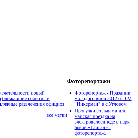
Фоторепортажи
мечательности
новый
Фоторепортаж - Праздник
а
ближайшие события и
молодого вина 2012 от ТМ
пляжные развлечения
официоз
"Инкерман" в с.Угловом
Прогулки cо львами или
все метки
майская поездка на
электровелосипеде в парк
львов «Тайган» -
фоторепортаж.