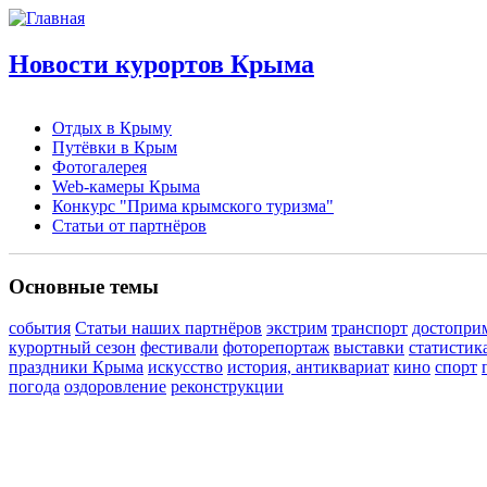
Новости курортов Крыма
Отдых в Крыму
Путёвки в Крым
Фотогалерея
Web-камеры Крыма
Конкурс "Прима крымского туризма"
Статьи от партнёров
Основные темы
события
Статьи наших партнёров
экстрим
транспорт
достопри
курортный сезон
фестивали
фоторепортаж
выставки
статистик
праздники Крыма
искусство
история, антиквариат
кино
спорт
погода
оздоровление
реконструкции