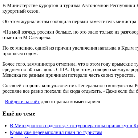
В Министерстве курортов и туризма Автономной Республики К
курортный сезон.
Об этом журналистам сообщила первый заместитель министра 
«На мой взгляд, россиян больше, но это знаю только из разгов
отметила М.Слесарева.
По ее мнению, одной из причин увеличения наплыва в Крым тур
прошлым годом.
Более того, замминистра отметила, что в этом году крымские 
среднем по 50 тыс. долл. США. При этом, говоря о международ
Мексика по разным причинам потеряли часть своих туристов.
Со своей стороны консул-советник Генерального консульства
россияне все равно поехали бы сюда отдыхать. «Даже если бы
Войдите на сайт
для отправки комментариев
Ещё по теме
В Минкурортов надеются, что туроператоры привлекут в К
Крым уже перевыполнил план по туристам