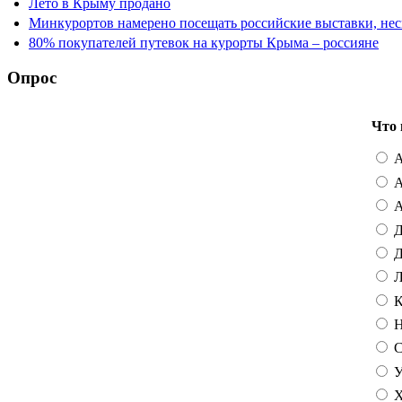
Лето в Крыму продано
Минкурортов намерено посещать российские выставки, нес
80% покупателей путевок на курорты Крыма – россияне
Опрос
Что 
А
А
А
Д
Д
Л
К
Н
С
У
Х