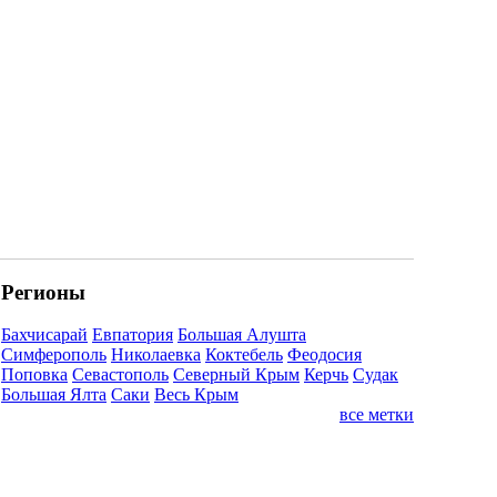
Регионы
Бахчисарай
Евпатория
Большая Алушта
Симферополь
Николаевка
Коктебель
Феодосия
Поповка
Севастополь
Северный Крым
Керчь
Судак
Большая Ялта
Саки
Весь Крым
все метки