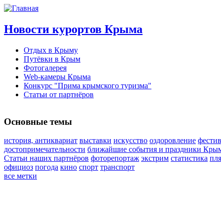
Новости курортов Крыма
Отдых в Крыму
Путёвки в Крым
Фотогалерея
Web-камеры Крыма
Конкурс "Прима крымского туризма"
Статьи от партнёров
Основные темы
история, антиквариат
выставки
искусство
оздоровление
фести
достопримечательности
ближайшие события и праздники Кры
Статьи наших партнёров
фоторепортаж
экстрим
статистика
пл
официоз
погода
кино
спорт
транспорт
все метки