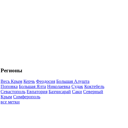
Регионы
Весь Крым
Керчь
Феодосия
Большая Алушта
Поповка
Большая Ялта
Николаевка
Судак
Коктебель
Севастополь
Евпатория
Бахчисарай
Саки
Северный
Крым
Симферополь
все метки