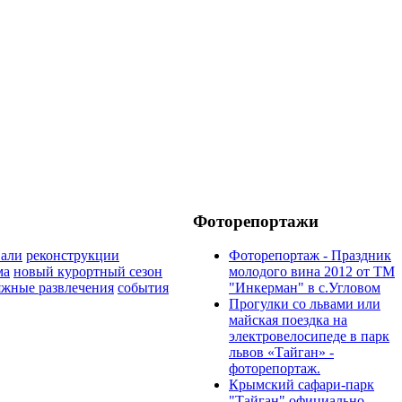
Фоторепортажи
вали
реконструкции
Фоторепортаж - Праздник
ма
новый курортный сезон
молодого вина 2012 от ТМ
яжные развлечения
события
"Инкерман" в с.Угловом
Прогулки cо львами или
майская поездка на
электровелосипеде в парк
львов «Тайган» -
фоторепортаж.
Крымский сафари-парк
"Тайган" официально