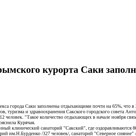
крымского курорта Саки запо
екса города Саки заполнены отдыхающими почти на 65%, что в 2
в, туризма и здравоохранения Сакского городского совета Ант
012 человек. "Такое количество отдыхающих в начале ноября св
ояснила Курячая.
ный клинический санаторий "Сакский", где оздоравливаются 8
 им.Н.Бурденко /327 человек/, санаторий "Северное сияние" /31