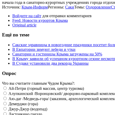
начала года в санаторно-курортных учреждениях города отдох
Источник:
Крым-Информ
Регионы:
Саки
Темы:
Оздоровление
Ст
Войдите на сайт
для отправки комментариев
Feed: Новости курортов Крыма
Original article
Ещё по теме
Сакские здравницы в новогодние праздники посетит бо
В Евпатории зимуют лебеди и утки
Санатории и гостиницы Крыма загружены на 50%
В Крыму заявили об успешном курортном сезоне несмотр
В Судаке установили два рекорда Украины
Опрос
Что вы считаете главным Чудом Крыма?:
Ай-Петри (горный массив, центр туризма)
Алупкинский /Воронцовский/ дворцово-парковый комплек
Аю-даг /Медведь-гора/ (заказник, археологический комплек
Демерджи (гора)
Джур-Джур (водопад)
Ласточкино гнездо