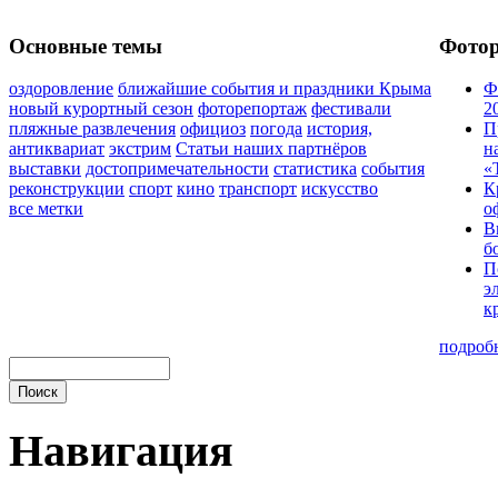
Основные темы
Фото
оздоровление
ближайшие события и праздники Крыма
Ф
новый курортный сезон
фоторепортаж
фестивали
2
пляжные развлечения
официоз
погода
история,
П
антиквариат
экстрим
Статьи наших партнёров
н
выставки
достопримечательности
статистика
события
«
реконструкции
спорт
кино
транспорт
искусство
К
все метки
о
В
б
П
э
к
подроб
Навигация