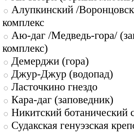
Алупкинский /Воронцовск
комплекс
Аю-даг /Медведь-гора/ (за
комплекс)
Демерджи (гора)
Джур-Джур (водопад)
Ласточкино гнездо
Кара-даг (заповедник)
Никитский ботанический 
Судакская генуэзская креп