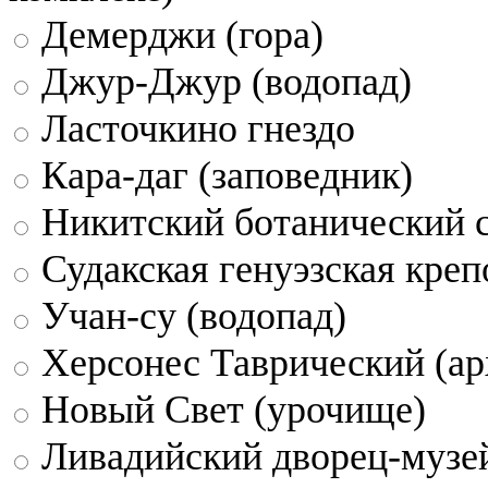
Демерджи (гора)
Джур-Джур (водопад)
Ласточкино гнездо
Кара-даг (заповедник)
Никитский ботанический 
Судакская генуэзская креп
Учан-су (водопад)
Херсонес Таврический (ар
Новый Свет (урочище)
Ливадийский дворец-музе