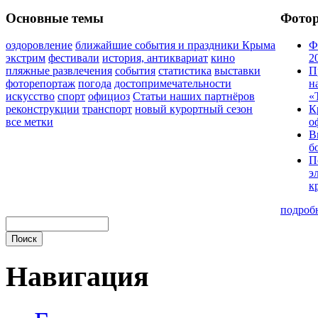
Основные темы
Фото
оздоровление
ближайшие события и праздники Крыма
Ф
экстрим
фестивали
история, антиквариат
кино
2
пляжные развлечения
события
статистика
выставки
П
фоторепортаж
погода
достопримечательности
н
искусство
спорт
официоз
Статьи наших партнёров
«
реконструкции
транспорт
новый курортный сезон
К
все метки
о
В
б
П
э
к
подроб
Навигация