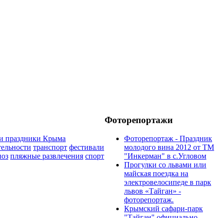
Фоторепортажи
и праздники Крыма
Фоторепортаж - Праздник
тельности
транспорт
фестивали
молодого вина 2012 от ТМ
иоз
пляжные развлечения
спорт
"Инкерман" в с.Угловом
Прогулки cо львами или
майская поездка на
электровелосипеде в парк
львов «Тайган» -
фоторепортаж.
Крымский сафари-парк
"Тайган" официально