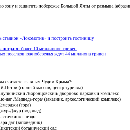
ю зону и защитить побережье Большой Ялты от размыва (абразии
ь стадион «Локомотив» и построить гостиницу
 потратят более 10 миллионов гривен
ых поселков южнобережья ждут 44 миллиона гривен
вы считаете главным Чудом Крыма?:
й-Петри (горный массив, центр туризма)
лупкинский /Воронцовский/ дворцово-парковый комплекс
ю-даг /Медведь-гора/ (заказник, археологический комплекс)
емерджи (гора)
жур-Джур (водопад)
асточкино гнездо
ара-даг (заповедник)
икитский ботанический сад