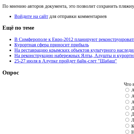
По мнению авторов документа, это позволит сохранить пляжну
Войдите на сайт
для отправки комментариев
Ещё по теме
В Симферополе к Евро-2012 планируют реконструироват
Курортная сфера приносит прибыль
На реставрацию крымских объектов культурного наследия
На реконструкцию набережных Ялты, Алушты и курортн
25-27 июля в Алупке пройдет байк-слет "Шабаш"
Опрос
Что 
А
А
А
Д
Д
Л
К
Н