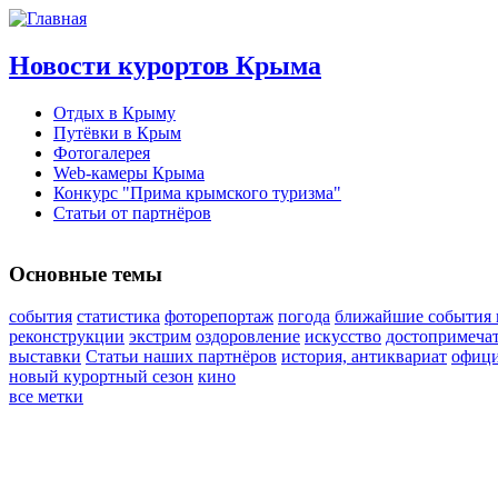
Новости курортов Крыма
Отдых в Крыму
Путёвки в Крым
Фотогалерея
Web-камеры Крыма
Конкурс "Прима крымского туризма"
Статьи от партнёров
Основные темы
события
статистика
фоторепортаж
погода
ближайшие события 
реконструкции
экстрим
оздоровление
искусство
достопримеча
выставки
Статьи наших партнёров
история, антиквариат
офиц
новый курортный сезон
кино
все метки