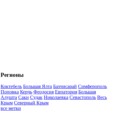
Регионы
Коктебель
Большая Ялта
Бахчисарай
Симферополь
Поповка
Керчь
Феодосия
Евпатория
Большая
Алушта
Саки
Судак
Николаевка
Севастополь
Весь
Крым
Северный Крым
все метки