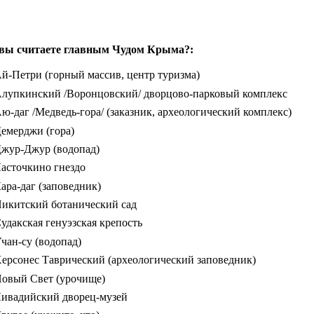
вы считаете главным Чудом Крыма?:
й-Петри (горный массив, центр туризма)
лупкинский /Воронцовский/ дворцово-парковый комплекс
ю-даг /Медведь-гора/ (заказник, археологический комплекс)
емерджи (гора)
жур-Джур (водопад)
асточкино гнездо
ара-даг (заповедник)
икитский ботанический сад
удакская генуэзская крепость
чан-су (водопад)
ерсонес Таврический (археологический заповедник)
овый Свет (урочище)
ивадийский дворец-музей