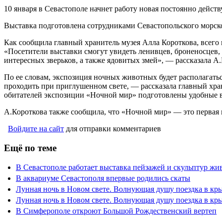
10 января в Севастополе начнет работу новая постоянно дейс
Выставка подготовлена сотрудниками Севастопольского морско
Как сообщила главный хранитель музея Алла Короткова, всего
«Посетители выставки смогут увидеть ленивцев, броненосцев,
интересных зверьков, а также ядовитых змей», — рассказала А.
По ее словам, экспозиция ночных животных будет располагатьс
проходить при приглушенном свете, — рассказала главный хран
обитателей экспозиции «Ночной мир» подготовлены удобные 
А.Короткова также сообщила, что «Ночной мир» — это первая 
Войдите на сайт
для отправки комментариев
Ещё по теме
В Севастополе работает выставка пейзажей и скульптур ж
В аквариуме Севастополя впервые родились скаты
Лунная ночь в Новом свете. Волнующая душу поездка в кры
Лунная ночь в Новом свете. Волнующая душу поездка в кры
В Симферополе откроют Большой Рождественский вертеп