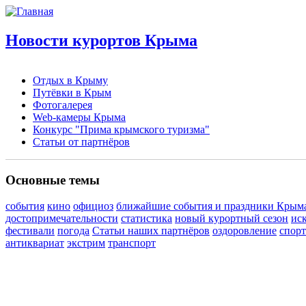
Новости курортов Крыма
Отдых в Крыму
Путёвки в Крым
Фотогалерея
Web-камеры Крыма
Конкурс "Прима крымского туризма"
Статьи от партнёров
Основные темы
события
кино
официоз
ближайшие события и праздники Крым
достопримечательности
статистика
новый курортный сезон
ис
фестивали
погода
Статьи наших партнёров
оздоровление
спорт
антиквариат
экстрим
транспорт