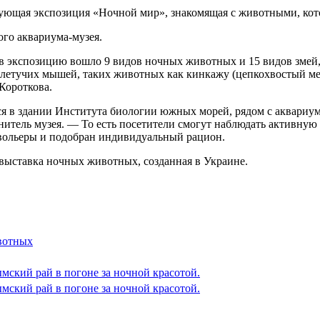
твующая экспозиция «Ночной мир», знакомящая с животными, кот
го аквариума-музея.
 в экспозицию вошло 9 видов ночных животных и 15 видов змей
 летучих мышей, таких животных как кинкажу (цепкохвостый ме
Короткова.
я в здании Института биологии южных морей, рядом с аквариумо
итель музея. — То есть посетители смогут наблюдать активную 
вольеры и подобран индивидуальный рацион.
выставка ночных животных, созданная в Украине.
ивотных
мский рай в погоне за ночной красотой.
мский рай в погоне за ночной красотой.