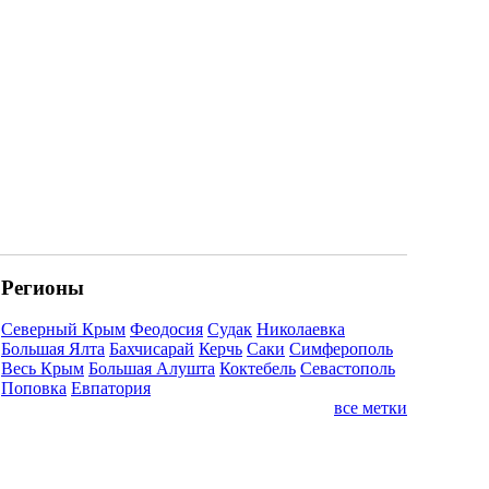
Регионы
Северный Крым
Феодосия
Судак
Николаевка
Большая Ялта
Бахчисарай
Керчь
Саки
Симферополь
Весь Крым
Большая Алушта
Коктебель
Севастополь
Поповка
Евпатория
все метки