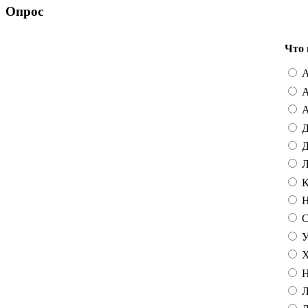
Опрос
Что 
А
А
А
Д
Д
Л
К
Н
С
У
Х
Н
Л