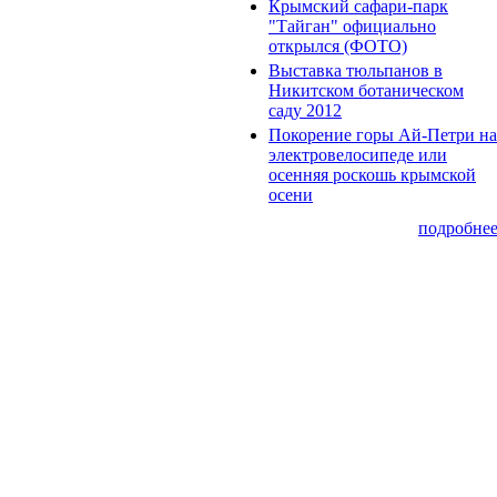
Крымский сафари-парк
"Тайган" официально
открылся (ФОТО)
Выставка тюльпанов в
Никитском ботаническом
саду 2012
Покорение горы Ай-Петри на
электровелосипеде или
осенняя роскошь крымской
осени
подробне