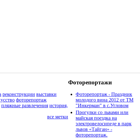
Фоторепортажи
а
реконструкции
выставки
Фоторепортаж - Праздник
кусство
фоторепортаж
молодого вина 2012 от ТМ
пляжные развлечения
история,
"Инкерман" в с.Угловом
Прогулки cо львами или
все метки
майская поездка на
электровелосипеде в парк
львов «Тайган» -
фоторепортаж.