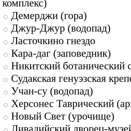
комплекс)
Демерджи (гора)
Джур-Джур (водопад)
Ласточкино гнездо
Кара-даг (заповедник)
Никитский ботанический 
Судакская генуэзская креп
Учан-су (водопад)
Херсонес Таврический (ар
Новый Свет (урочище)
Ливадийский дворец-музе