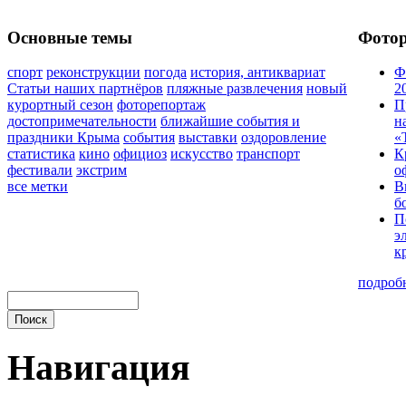
Основные темы
Фото
спорт
реконструкции
погода
история, антиквариат
Ф
Статьи наших партнёров
пляжные развлечения
новый
2
курортный сезон
фоторепортаж
П
достопримечательности
ближайшие события и
н
праздники Крыма
события
выставки
оздоровление
«
статистика
кино
официоз
искусство
транспорт
К
фестивали
экстрим
о
все метки
В
б
П
э
к
подроб
Навигация