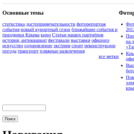
Основные темы
Фото
статистика
достопримечательности
фоторепортаж
Фот
события
новый курортный сезон
ближайшие события и
201
праздники Крыма
кино
Статьи наших партнёров
Про
история, антиквариат
фестивали
выставки
официоз
на 
искусство
оздоровление
экстрим
спорт
реконструкции
«Та
погода
транспорт
пляжные развлечения
Кры
все метки
офи
Выс
бот
Пок
эле
кры