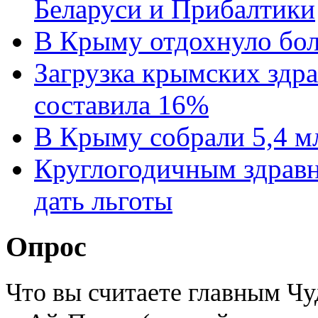
Беларуси и Прибалтики
В Крыму отдохнуло бол
Загрузка крымских здра
составила 16%
В Крыму собрали 5,4 м
Круглогодичным здрав
дать льготы
Опрос
Что вы считаете главным Ч