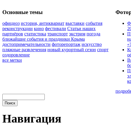
Основные темы
Фото
официоз
история, антиквариат
выставки
события
Ф
реконструкции
кино
фестивали
Статьи наших
2
партнёров
статистика
транспорт
экстрим
погода
П
ближайшие события и праздники Крыма
н
достопримечательности
фоторепортаж
искусство
«
пляжные развлечения
новый курортный сезон
спорт
К
оздоровление
о
все метки
В
б
П
э
к
подроб
Навигация