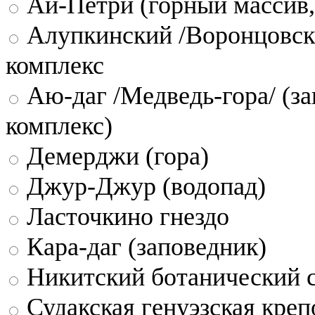
Ай-Петри (горный массив,
Алупкинский /Воронцовск
комплекс
Аю-даг /Медведь-гора/ (за
комплекс)
Демерджи (гора)
Джур-Джур (водопад)
Ласточкино гнездо
Кара-даг (заповедник)
Никитский ботанический 
Судакская генуэзская креп